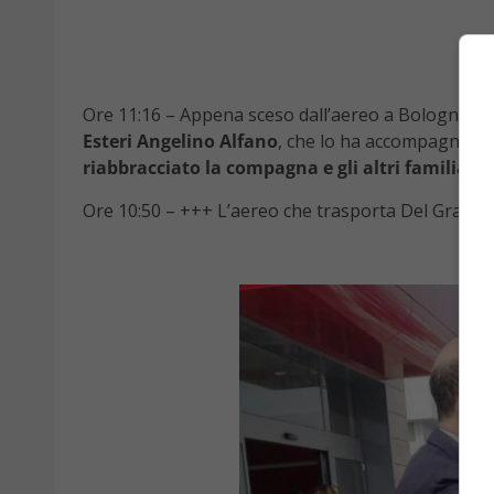
Ore 11:16 – Appena sceso dall’aereo a Bologna
Ga
Esteri Angelino Alfano
, che lo ha accompagnato
riabbracciato la compagna e gli altri familiari
.
Ore 10:50 – +++ L’aereo che trasporta Del Grand