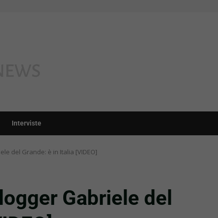
Interviste
iele del Grande: è in Italia [VIDEO]
blogger Gabriele del