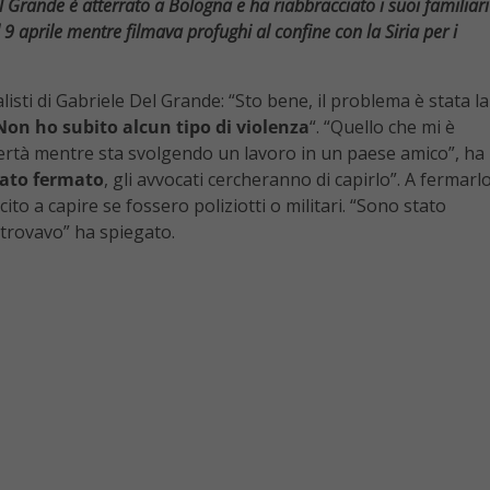
l Grande è atterrato a Bologna e ha riabbracciato i suoi familiari
l 9 aprile mentre filmava profughi al confine con la Siria per i
listi di Gabriele Del Grande: “Sto bene, il problema è stata la
Non ho subito alcun tipo di violenza
“. “Quello che mi è
libertà mentre sta svolgendo un lavoro in un paese amico”, ha
tato fermato
, gli avvocati cercheranno di capirlo”. A fermarl
ito a capire se fossero poliziotti o militari. “Sono stato
 trovavo” ha spiegato.