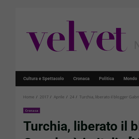
Skip
to
content
Cultura e Spettacolo
Cronaca
Politica
Mondo
Home
2017
Aprile
24
Turchia, liberato il blogger Gabr
Cronaca
Turchia, liberato il 