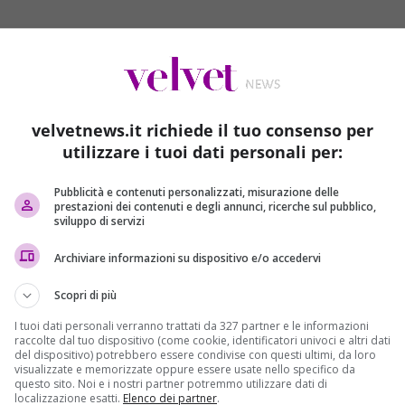
briele Del Grande è stato accolto dal ministro degli
in una saletta riservata dell’aeroporto
.
Lì Del Grande ha
velvetnews.it richiede il tuo consenso per
utilizzare i tuoi dati personali per:
e è da poco
atterrato a Bologna
+++
Pubblicità e contenuti personalizzati, misurazione delle
prestazioni dei contenuti e degli annunci, ricerche sul pubblico,
sviluppo di servizi
Archiviare informazioni su dispositivo e/o accedervi
Scopri di più
I tuoi dati personali verranno trattati da 327 partner e le informazioni
raccolte dal tuo dispositivo (come cookie, identificatori univoci e altri dati
del dispositivo) potrebbero essere condivise con questi ultimi, da loro
visualizzate e memorizzate oppure essere usate nello specifico da
questo sito. Noi e i nostri partner potremmo utilizzare dati di
localizzazione esatti.
Elenco dei partner
.