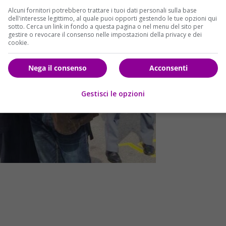
Alcuni fornitori potrebbero trattare i tuoi dati personali sulla base
dell'interesse legittimo, al quale puoi opporti gestendo le tue opzioni qui
sotto. Cerca un link in fondo a questa pagina o nel menu del sito per
gestire o revocare il consenso nelle impostazioni della privacy e dei
cookie.
Nega il consenso
Acconsenti
Gestisci le opzioni