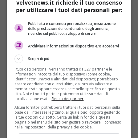
velvetnews.it richiede il tuo consenso
macellaio
e un
tubo idraulico di ferro di 50
per utilizzare i tuoi dati personali per:
centimetri
. Gli inquirenti sono attivamente alla
ricerca di quest’ultimi e qualora non dovessero
Pubblicità e contenuti personalizzati, misurazione
essere ritrovati, lo stesso indagato potrebbe essere
delle prestazioni dei contenuti e degli annunci,
condotto sui luoghi indicati per guidare gli
ricerche sul pubblico, sviluppo di servizi
investigatori.
Archiviare informazioni su dispositivo e/o accedervi
I misteri sull’omicidio della commessa di Cirò Marina
sono ancora molti nonostante
la confessione di
Scopri di più
Fuscaldo
, che attualmente ancora
non convince gli
I tuoi dati personali verranno trattati da 327 partner e le
inquirenti
. Il 50enne ha inoltre sostenuto di aver
informazioni raccolte dal tuo dispositivo (come cookie,
identificatori univoci e altri dati del dispositivo) potrebbero
agito senza premeditazione e se ciò fosse vero
essere condivise con questi ultimi, da loro visualizzate e
cadrebbe una delle aggravanti al delitto. Per il
memorizzate oppure essere usate nello specifico da questo
sito. Noi e i nostri partner potremmo utilizzare dati di
colonnello
Salvatore Gagliano
, Comandante dei
localizzazione esatti.
Elenco dei partner
.
Carabinieri di Crotone che coordina le indagini
Alcuni fornitori potrebbero trattare i tuoi dati personali sulla
assieme al Comandante della tenenza di Cirò Marina
base dell'interesse legittimo, al quale puoi opporti gestendo
Alessandro Epifanio
, le dichiarazioni dell’uomo:
le tue opzioni qui sotto. Cerca un link in fondo a questa
pagina o nel menu del sito per gestire o revocare il consenso
“Sono oggetto di attenta verifica perché
il racconto
nelle impostazioni della privacy e dei cookie.
presenta molte lacune
. Non è escluso, infatti che