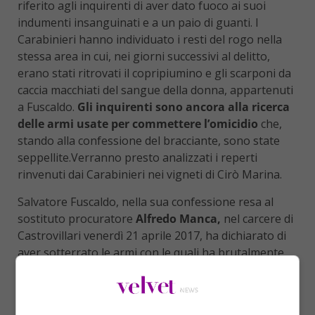
riferito agli inquirenti di aver dato fuoco ai suoi
indumenti insanguinati e a un paio di guanti. I
Carabinieri hanno individuato i resti del rogo nella
stessa area in cui, nei giorni successivi al delitto,
erano stati ritrovati il copripiumino e gli scarponi da
caccia macchiati del sangue della donna, appartenuti
a Fuscaldo.
Gli inquirenti sono ancora alla ricerca
delle armi usate per commettere l’omicidio
che,
stando alla confessione del bracciante, sono state
seppellite.Verranno presto analizzati i reperti
rinvenuti dai Carabinieri nei vigneti di Cirò Marina.
Salvatore Fuscaldo, nella sua confessione resa al
sostituto procuratore
Alfredo Manca,
nel carcere di
Castrovillari venerdì 21 aprile 2017, ha dichiarato di
aver sotterrato le armi con le quali ha brutalmente
posto fine alla vita di Antonella Lettieri. Gli oggetti
utilizzati dal bracciante sarebbero stati reperiti
direttamente sul luogo del delitto: un
coltello da