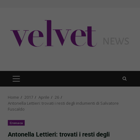
Skip
to
content
PRIMARY
MENU
Home
2017
Aprile
26
Antonella Lettieri: trovati i resti degli indumenti di Salvatore
Fuscaldo
Cronaca
Antonella Lettieri: trovati i resti degli