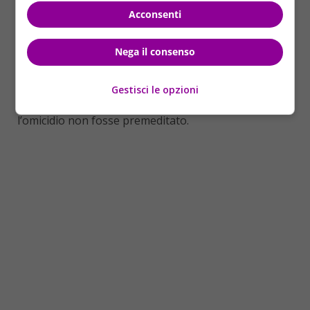
quella di Fuscaldo non sia una confessione
Acconsenti
spontanea, ma sia stata motivata dagli incontestabili
elementi di prova raccolti a suo carico e dalla volontà
Nega il consenso
di coprire le responsabilità di altre persone
coinvolte”. Molte le cose che non tornano agli
inquirenti sulla confessione di Fuscaldo, come il
Gestisci le opzioni
perché dell’utilizzo dei guanti per uccide la donna se
l’omicidio non fosse premeditato.