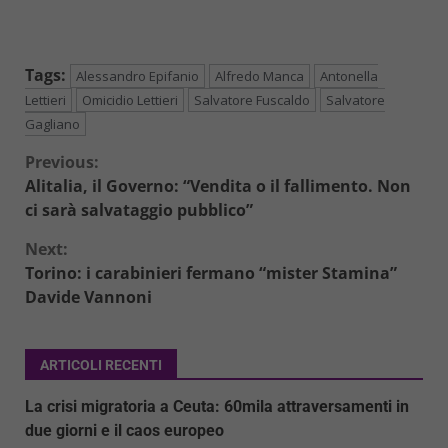
Tags:
Alessandro Epifanio
Alfredo Manca
Antonella
Lettieri
Omicidio Lettieri
Salvatore Fuscaldo
Salvatore
Gagliano
Continue
Previous:
Alitalia, il Governo: “Vendita o il fallimento. Non
Reading
ci sarà salvataggio pubblico”
Next:
Torino: i carabinieri fermano “mister Stamina”
Davide Vannoni
ARTICOLI RECENTI
La crisi migratoria a Ceuta: 60mila attraversamenti in
due giorni e il caos europeo