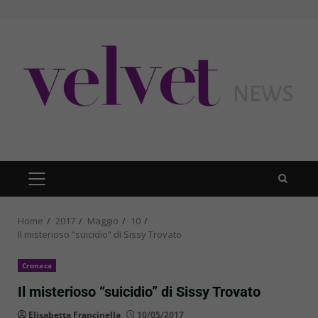
Skip
to
content
PRIMARY
MENU
Home
2017
Maggio
10
Il misterioso “suicidio” di Sissy Trovato
Cronaca
Il misterioso “suicidio” di Sissy Trovato
Elisabetta Francinella
10/05/2017