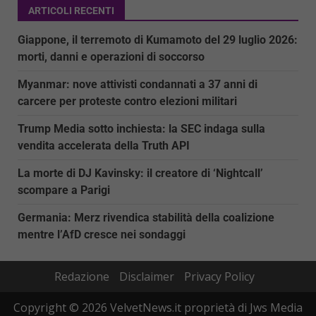
ARTICOLI RECENTI
Giappone, il terremoto di Kumamoto del 29 luglio 2026:
morti, danni e operazioni di soccorso
Myanmar: nove attivisti condannati a 37 anni di
carcere per proteste contro elezioni militari
Trump Media sotto inchiesta: la SEC indaga sulla
vendita accelerata della Truth API
La morte di DJ Kavinsky: il creatore di ‘Nightcall’
scompare a Parigi
Germania: Merz rivendica stabilità della coalizione
mentre l’AfD cresce nei sondaggi
Redazione
Disclaimer
Privacy Policy
Copyright © 2026 VelvetNews.it proprietà di Jws Media