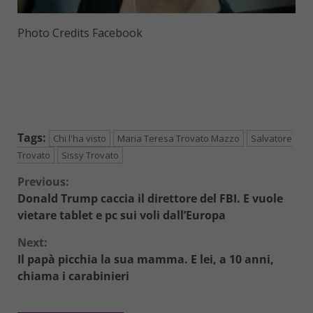
Photo Credits Facebook
Tags:
Chi l'ha visto
Maria Teresa Trovato Mazzo
Salvatore
Trovato
Sissy Trovato
Continue
Previous:
Donald Trump caccia il direttore del FBI. E vuole
Reading
vietare tablet e pc sui voli dall’Europa
Next:
Il papà picchia la sua mamma. E lei, a 10 anni,
chiama i carabinieri