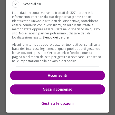
le mancava niente, era felice sia economicamente,
Scopri di più
che con i familiari e gli amici. Scherzava e rideva dalla
I tuoi dati personali verranno trattati da 327 partner e le
mattina alla sera”.
informazioni raccolte dal tuo dispositivo (come cookie,
identificatori univoci e altri dati del dispositivo) potrebbero
Gli inquirenti continuano a seguire la pista del
essere condivise con questi ultimi, da loro visualizzate e
memorizzate oppure essere usate nello specifico da questo
suicidio
, indagando sulla vita privata dell’agente
sito. Noi e i nostri partner potremmo utilizzare dati di
penitenziario. Per questa ragione amici e parenti
localizzazione esatti.
Elenco dei partner
.
della ragazza sono stati sottoposti a numerosi
Alcuni fornitori potrebbero trattare i tuoi dati personali sulla
base dell'interesse legittimo, al quale puoi opporti gestendo
interrogatori, dai quali sarebbe emerso, stando a
le tue opzioni qui sotto. Cerca un link in fondo a questa
quanto rivelato dal settimanale
Giallo
, che la giovane
pagina o nel menu del sito per gestire o revocare il consenso
nelle impostazioni della privacy e dei cookie.
stava attraversando un periodo delicato e difficile.
Chi indaga
non esclude comunque la possibilità
che si tratti di induzione al suicidio
, ma al
Acconsenti
momento non ci sono sospettati.
Nega il consenso
Gestisci le opzioni