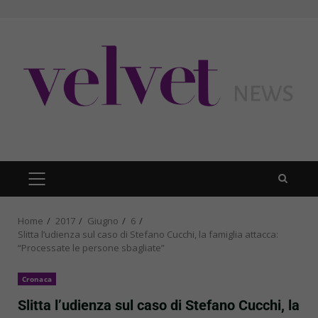
Skip
to
content
PRIMARY
MENU
Home
2017
Giugno
6
Slitta l’udienza sul caso di Stefano Cucchi, la famiglia attacca:
“Processate le persone sbagliate”
Cronaca
Slitta l’udienza sul caso di Stefano Cucchi, la