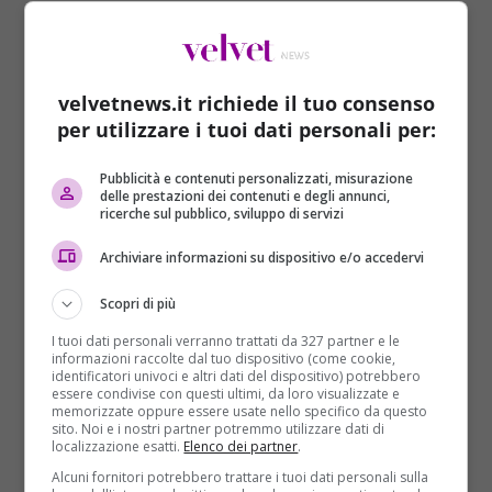
ma per molto tempo si è detto di decesso era
avvenuto per cause naturali e dovuto al massimo a
colpe mediche”.
velvetnews.it richiede il tuo consenso
L’associazione
Cittadinanzattiva
, da sempre al fianco
per utilizzare i tuoi dati personali per:
della famiglia di Stefano Cucchi, attraverso
Laura
Liberto
, responsabile di “
Giustizia per i diritti
”, ha
Pubblicità e contenuti personalizzati, misurazione
dichiarato: “Abbiamo ottenuto per ben due volte in
delle prestazioni dei contenuti e degli annunci,
Cassazione l’annullamento delle sentenze emesse
ricerche sul pubblico, sviluppo di servizi
dalla Corte di Assise di Appello di Roma. Ci siamo stati
Archiviare informazioni su dispositivo e/o accedervi
finora per capire, consapevoli che la nostra presenza
fosse un contributo per tenere viva l’attenzione su
Scopri di più
questa vicenda e per comprendere fino in fondo che
I tuoi dati personali verranno trattati da 327 partner e le
cosa fosse accaduto. Proprio per queste stesse
informazioni raccolte dal tuo dispositivo (come cookie,
ragioni e con queste stesse finalità, oggi rimettiamo
identificatori univoci e altri dati del dispositivo) potrebbero
essere condivise con questi ultimi, da loro visualizzate e
la nostra costituzione di parte civile nel processo a
memorizzate oppure essere usate nello specifico da questo
carico dei sanitari dell’ospedale Pertini di Roma.
sito. Noi e i nostri partner potremmo utilizzare dati di
localizzazione esatti.
Elenco dei partner
.
Siamo convinti che la verità sulla morte di Stefano
Cucchi possa essere finalmente e chiaramente
Alcuni fornitori potrebbero trattare i tuoi dati personali sulla