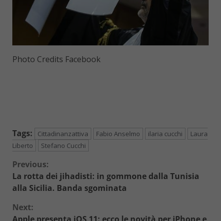
Photo Credits Facebook
Tags:
Cittadinanzattiva
Fabio Anselmo
ilaria cucchi
Laura
Liberto
Stefano Cucchi
Continue
Previous:
La rotta dei jihadisti: in gommone dalla Tunisia
Reading
alla Sicilia. Banda sgominata
Next:
Apple presenta iOS 11: ecco le novità per iPhone e