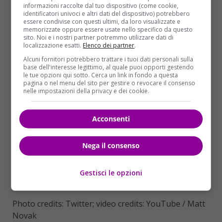
informazioni raccolte dal tuo dispositivo (come cookie,
l’imposizione di nuove sanzioni. L’odierna prova di
identificatori univoci e altri dati del dispositivo) potrebbero
essere condivise con questi ultimi, da loro visualizzate e
forza del regime di Kim Jong-un rappresenta il
memorizzate oppure essere usate nello specifico da questo
quarto tentativo in poco più di un mese.
sito. Noi e i nostri partner potremmo utilizzare dati di
localizzazione esatti.
Elenco dei partner
.
Alcuni fornitori potrebbero trattare i tuoi dati personali sulla
base dell'interesse legittimo, al quale puoi opporti gestendo
le tue opzioni qui sotto. Cerca un link in fondo a questa
pagina o nel menu del sito per gestire o revocare il consenso
nelle impostazioni della privacy e dei cookie.
Acconsenti
Nega il consenso
Gestisci le opzioni
Photo credits: Twitter; video credits: YouTube / Matt
Novak