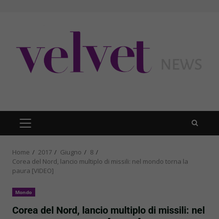
Skip
to
content
PRIMARY
MENU
Home
2017
Giugno
8
Corea del Nord, lancio multiplo di missili: nel mondo torna la
paura [VIDEO]
Mondo
Corea del Nord, lancio multiplo di missili: nel