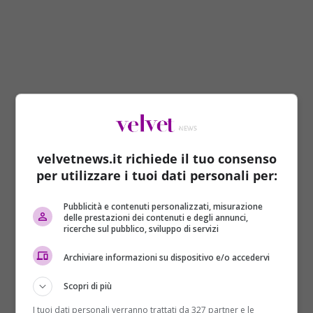
La Corea del Nord ha lanciato una serie di missili balistici
dalla città di Wonsan, sul versante orientale della
penisola. Lo riporta l’agenzia sud coreana Yonhap,
citando il Comando militare centrale di Seoul.
velvetnews.it richiede il tuo consenso
per utilizzare i tuoi dati personali per:
La notizia è stata confermata da membri del governo
giapponese. Si tratta del nono test missilistico
Pubblicità e contenuti personalizzati, misurazione
condotto dall’inizio dell’anno dal regime di
delle prestazioni dei contenuti e degli annunci,
Pyongyang, l’ultimo era avvenuto lo scorso 29
ricerche sul pubblico, sviluppo di servizi
maggio. Nessun segnale di cedimento, dunque, da
Archiviare informazioni su dispositivo e/o accedervi
Pyongyang, rispetto al suo programma missilistico,
condotti, anzi, sempre più frequentemente per
Scopri di più
perfezionare le proprie capacità militari, malgrado le
I tuoi dati personali verranno trattati da 327 partner e le
ripetute condanne della comunità internazionale e