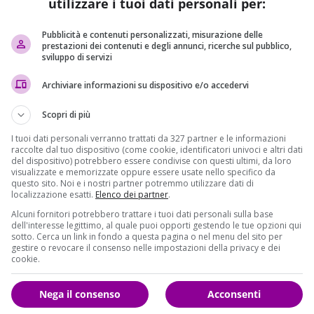
utilizzare i tuoi dati personali per:
 ai Carabinieri di aver sentito il racconto di
una anziana
figlio da Giuseppe Guerinoni
, identificato dal Dna come il
Pubblicità e contenuti personalizzati, misurazione delle
ge dal brogliaccio, gli stessi Carabinieri hanno ritenuto di
prestazioni dei contenuti e degli annunci, ricerche sul pubblico,
sviluppo di servizi
ta ipotesi potrebbe quindi confermare l’innocenza
fessarsi innocente, qualora, il probabile fratellastro fosse
Archiviare informazioni su dispositivo e/o accedervi
 escluderebbe la colpevolezza di Bossetti.
Scopri di più
di
Quarto Grado
nella puntata andata in onda il 9 giugno
ni non ha rilevanza: “
Mio figlio è stato incastrato. È
I tuoi dati personali verranno trattati da 327 partner e le informazioni
raccolte dal tuo dispositivo (come cookie, identificatori univoci e altri dati
’appello, che si terrà a Bergamo il 30 giugno. La donna,
del dispositivo) potrebbero essere condivise con questi ultimi, da loro
a sostenere l’innocenza dell’uomo, dichiarando: “
Massimo
visualizzate e memorizzate oppure essere usate nello specifico da
questo sito. Noi e i nostri partner potremmo utilizzare dati di
che con la moglie che ha possa andare con una ragazzina?”,
localizzazione esatti.
Elenco dei partner
.
 menzogne di Massimo per coprire le proprie assenze in
Alcuni fornitori potrebbero trattare i tuoi dati personali sulla base
ster Arzuffi – se le ha dette erano a fin di bene. Dove
dell'interesse legittimo, al quale puoi opporti gestendo le tue opzioni qui
o. Staccava dal lavoro per fare mezza giornata da un’altra
sotto. Cerca un link in fondo a questa pagina o nel menu del sito per
gestire o revocare il consenso nelle impostazioni della privacy e dei
plotto contro il figlio, ha rivelato: “Non aveva nemici, non
cookie.
ibero
“.
Nega il consenso
Acconsenti