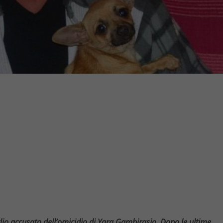
iglio accusato dell’omicidio di Yara Gambirasio. Dopo le ultime