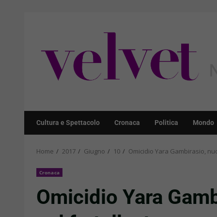
Skip
to
content
Cultura e Spettacolo
Cronaca
Politica
Mondo
Home
2017
Giugno
10
Omicidio Yara Gambirasio, nuovi
Cronaca
Omicidio Yara Gambi