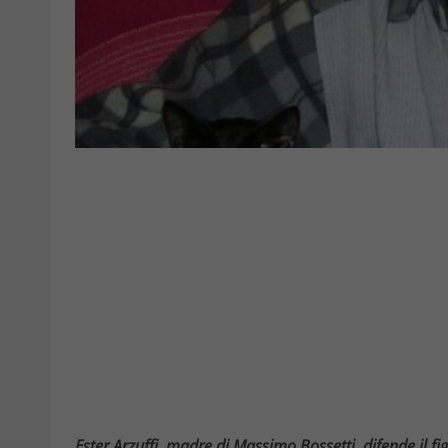
Ester Arzuffi, madre di Massimo Bossetti, difende il f