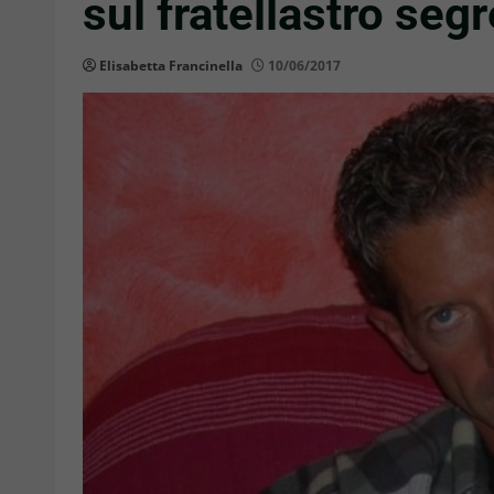
sul fratellastro segr
Elisabetta Francinella
10/06/2017