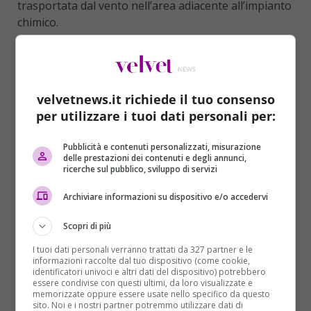
trasportata dal vento nell’area adiacente all’impianto
chimico.
L’allarme è scattato alle 23.44 di ieri sera 16 giugno,
in via Intini dove “diversi
lavoratori della ditta
trasporti Bartolini
– adiacente agli impianti della
velvetnews.it richiede il tuo consenso
Bitolea (l’azienda chimica) – lamentavano bruciore
per utilizzare i tuoi dati personali per:
agli occhi e alle vie respiratorie”, riferisce l’Areu,
l’Azienda regionale di emergenza urgenza della
Pubblicità e contenuti personalizzati, misurazione
Lombardia. Tra gli intossicati ci sono anche due
delle prestazioni dei contenuti e degli annunci,
dipendenti dello stesso impianto chimico dove si
ricerche sul pubblico, sviluppo di servizi
sarebbe generata la fuga di sostanze.
Archiviare informazioni su dispositivo e/o accedervi
Oltre ai soccorritori sono intervenuti anche i vigili
del fuoco e personale dell’Arpa
assieme a nove
Scopri di più
ambulanze e un’automedica. I pazienti – nessuno in
I tuoi dati personali verranno trattati da 327 partner e le
condizioni gravi (tutti codice verde) – sono stati
informazioni raccolte dal tuo dispositivo (come cookie,
identificatori univoci e altri dati del dispositivo) potrebbero
portati negli ospedali di Pavia, Vigevano, Melegnano,
essere condivise con questi ultimi, da loro visualizzate e
San Donato, Lodi e Codogno. La sostanza tossica
memorizzate oppure essere usate nello specifico da questo
sito. Noi e i nostri partner potremmo utilizzare dati di
sarebbe stata trasportata dal vento verso la ditta di