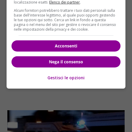
localizzazione esatti.
Elenco dei partner
.
trasporti. Sono in corso accertamenti per stabilire le
Alcuni fornitori potrebbero trattare i tuoi dati personali sulla
cause della fuoriuscita.
base dell'interesse legittimo, al quale puoi opporti gestendo
le tue opzioni qui sotto. Cerca un link in fondo a questa
pagina o nel menu del sito per gestire o revocare il consenso
nelle impostazioni della privacy e dei cookie.
Acconsenti
Nega il consenso
Gestisci le opzioni