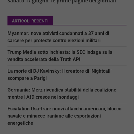
Sabato 17 giugno, le prime pagine dei giornali
ARTICOLI RECENTI
Myanmar: nove attivisti condannati a 37 anni di
carcere per proteste contro elezioni militari
Trump Media sotto inchiesta: la SEC indaga sulla
vendita accelerata della Truth API
La morte di DJ Kavinsky: il creatore di ‘Nightcall’
scompare a Parigi
Germania: Merz rivendica stabilità della coalizione
mentre l’AfD cresce nei sondaggi
Escalation Usa-Iran: nuovi attacchi americani, blocco
navale e minacce iraniane alle esportazioni
energetiche