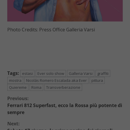
Photo Credits: Press Office Galleria Varsi
Tags:
estasi
Ever solo show
Galleria Varsi
graffiti
mostra
Nicolás Romero Escalada aka Ever
pittura
Quiereme
Roma
Transverberazione
Continue
Previous:
Ferrari 812 Superfast, ecco la Rossa più potente di
Reading
sempre
Next: