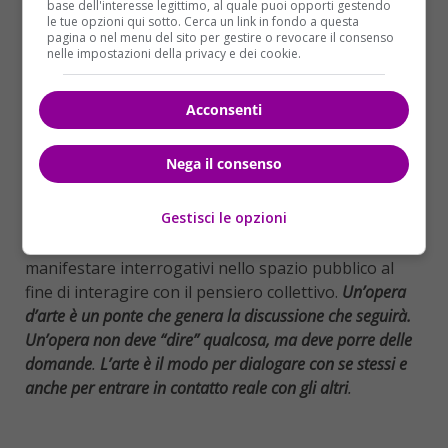
base dell'interesse legittimo, al quale puoi opporti gestendo
le tue opzioni qui sotto. Cerca un link in fondo a questa
pagina o nel menu del sito per gestire o revocare il consenso
nelle impostazioni della privacy e dei cookie.
Acconsenti
Nega il consenso
Gestisci le opzioni
Il percorso artistico di Ever nasce dalla necessità di
manifestare interrogativi nello spazio pubblico al
fine di interagire con il pensiero collettivo.
Un’opera
d’arte è un ponte che genera la discussione che seguirà.
Un’opera non deve “dire” qualcosa, ma deve porre delle
domande
.
L’arte è il modo per dialogare con se stessi e
anche per entrare in contatto reale con gli altri
.