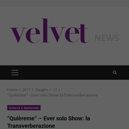
Skip
to
content
PRIMARY
MENU
Home
2017
Giugno
17
“Quièreme” – Ever solo Show: la Transverberazione
Cultura e Spettacolo
“Quièreme” – Ever solo Show: la
Transverberazione