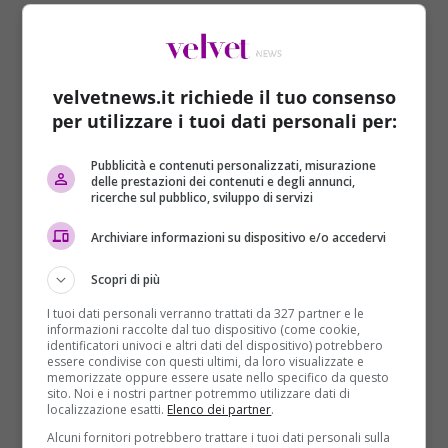
L’artista immagina un Dio curioso
che si manifesta
attraverso i piaceri della carne per condividerli e
liberarli dal peccato. È proprio nel godimento
dell’unione che la colpa, condivisa, si dissolve.
Tutto è
velvetnews.it richiede il tuo consenso
verità e amore
, per un attimo accessibili. L’artista
per utilizzare i tuoi dati personali per:
argentino, a partire dagli anni ’90, inizia ad
esprimersi con i
graffiti sui muri di Buenos Aires
,
Pubblicità e contenuti personalizzati, misurazione
per poi evolvere in uno
stile pittorico originale
, un
delle prestazioni dei contenuti e degli annunci,
ricerche sul pubblico, sviluppo di servizi
dialogo acceso, per contenuto e colori, tra astratto e
figurativo dove l’uomo si fa simbolo.
Archiviare informazioni su dispositivo e/o accedervi
Scopri di più
I tuoi dati personali verranno trattati da 327 partner e le
informazioni raccolte dal tuo dispositivo (come cookie,
identificatori univoci e altri dati del dispositivo) potrebbero
essere condivise con questi ultimi, da loro visualizzate e
memorizzate oppure essere usate nello specifico da questo
sito. Noi e i nostri partner potremmo utilizzare dati di
localizzazione esatti.
Elenco dei partner
.
Alcuni fornitori potrebbero trattare i tuoi dati personali sulla