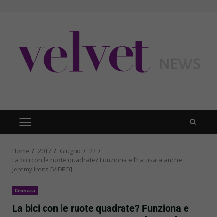
Skip
to
content
PRIMARY
MENU
Home
2017
Giugno
22
La bici con le ruote quadrate? Funziona e l’ha usata anche
Jeremy Irons [VIDEO]
Cronaca
La bici con le ruote quadrate? Funziona e