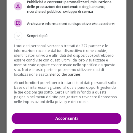
Pubblicità e contenuti personalizzati, misurazione
delle prestazioni dei contenuti e degli annunci,
ricerche sul pubblico, sviluppo di servizi
Archiviare informazioni su dispositivo e/o accedervi
Scopri di più
I tuoi dati personali verranno trattati da 327 partner e le
informazioni raccolte dal tuo dispositivo (come cookie,
identificatori univoci e altri dati del dispositivo) potrebbero
essere condivise con questi ultimi, da loro visualizzate e
memorizzate oppure essere usate nello specifico da questo
sito. Noi e i nostri partner potremmo utilizzare dati di
localizzazione esatti.
Elenco dei partner
.
Alcuni fornitori potrebbero trattare i tuoi dati personali sulla
base dell'interesse legittimo, al quale puoi opporti gestendo
le tue opzioni qui sotto. Cerca un link in fondo a questa
pagina o nel menu del sito per gestire o revocare il consenso
La bicicletta esiste davvero ed è un prototipo
nelle impostazioni della privacy e dei cookie.
esposto al
MoMath – Museum of Mathematics di
New York
. Per far sì che le ruote quadrate scorrano
Acconsenti
sulla superficie, tuttavia, il profilo della pedana deve
soddisfare alcuni requisiti. Nel compito della