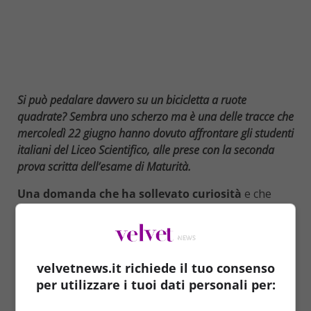
Si può pedalare davvero su un bicicletta a ruote
quadrate? Sembra uno scherzo ma è una delle tracce che
mercoledì 22 giugno hanno dovuto affrontare gli studenti
italiani del Liceo Scientifico, alle prese con la seconda
prova scritta dell’esame di Maturità.
Una domanda che ha sollevato curiosità
e che
trova riscontro anche nella realtà. Si può in effetti
pedalare su una bici con le ruote quadrate, a
condizione che si pedali su una superficie particolare:
ondulata. Ve lo mostriamo nel video tratto da
velvetnews.it richiede il tuo consenso
YouTube di Maleri Sevier in cui si vede un uomo che
per utilizzare i tuoi dati personali per:
tranquillamente fa il suo “giretto” in bici sulle ruote
quadrate.