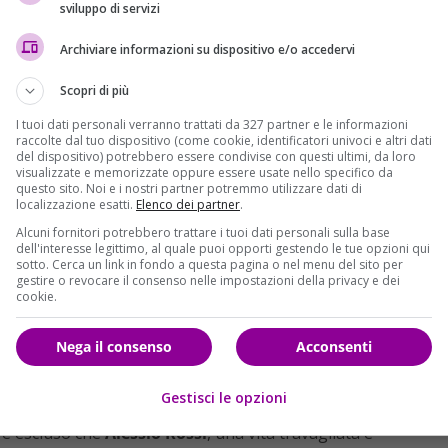
ciso con almeno tre coltellate, al termine di un litigio
sviluppo di servizi
 a coltellate da sua moglie a Genova
. La notizia è riportat
Archiviare informazioni su dispositivo e/o accedervi
iugno dopo l’ennesima violenta lite in casa per motivi banali
ò questa volta reagisce:
afferra un coltello
in cucina
e lo
Scopri di più
Pellegrini,
al Campasso
, una zona industriale nei pressi del
I tuoi dati personali verranno trattati da 327 partner e le informazioni
raccolte dal tuo dispositivo (come cookie, identificatori univoci e altri dati
del dispositivo) potrebbero essere condivise con questi ultimi, da loro
visualizzate e memorizzate oppure essere usate nello specifico da
ito dopo il delitto si è barricata in casa minacciando di
questo sito. Noi e i nostri partner potremmo utilizzare dati di
otta l’ha convinta a non commettere un’altra follia. La donna,
localizzazione esatti.
Elenco dei partner
.
a in questura si è sfogata: “
L’ho accoltellato per
Alcuni fornitori potrebbero trattare i tuoi dati personali sulla base
e mi trattava come una schiava”. Rossi era stato
denunciato
dell'interesse legittimo, al quale puoi opporti gestendo le tue opzioni qui
sotto. Cerca un link in fondo a questa pagina o nel menu del sito per
oni nei confronti della moglie.
gestire o revocare il consenso nelle impostazioni della privacy e dei
cookie.
ccesso – ha spiegato il procuratore capo di Genova – ma
visti
 la versione che ha dato la donna
, e cioè che abbia
agito
Nega il consenso
Acconsenti
avorando per ricostruire esattamente quanto successo”. Le
to, avviate dagli agenti delle volanti che hanno svolto il primo
Gestisci le opzioni
tori della sezione omicidi della squadra mobile coordinati dal
 è escluso che
Alessio Rossi
, una vita travagliata e