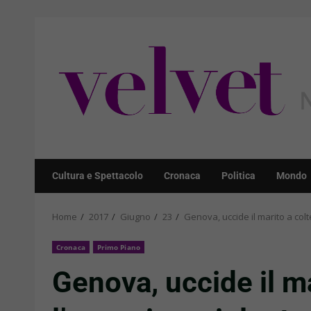
Skip
to
content
Cultura e Spettacolo
Cronaca
Politica
Mondo
Home
2017
Giugno
23
Genova, uccide il marito a colt
Cronaca
Primo Piano
Genova, uccide il ma