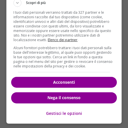
Scopri di più
I tuoi dati personali verranno trattati da 327 partner e le
informazioni raccolte dal tuo dispositivo (come cookie,
identificatori univoci e altri dati del dispositivo) potrebbero
essere condivise con questi ultimi, da loro visualizzate e
memorizzate oppure essere usate nello specifico da questo
sito. Noi e i nostri partner potremmo utilizzare dati di
localizzazione esatti.
Elenco dei partner
.
Alcuni fornitori potrebbero trattare i tuoi dati personali sulla
base dell'interesse legittimo, al quale puoi opporti gestendo
le tue opzioni qui sotto. Cerca un link in fondo a questa
pagina o nel menu del sito per gestire o revocare il consenso
nelle impostazioni della privacy e dei cookie.
Acconsenti
Il motociclista nel frattempo accelera e se ne va
.
La polizia di Santa Clarita, in California ha poi
Nega il consenso
spiegato che quanto accaduto non ha provocato
nessun ferito grave solo per un miracolo. Ad avere la
peggio è l’autista del pick up, rimasto ferito in
Gestisci le opzioni
maniera moderata.