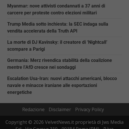
Myanmar: nove attivisti condannati a 37 anni di
carcere per proteste contro elezioni militari
Trump Media sotto inchiesta: la SEC indaga sulla
vendita accelerata della Truth API
La morte di DJ Kavinsky: il creatore di ‘Nightcall’
scompare a Parigi
Germania: Merz rivendica stabilità della coalizione
mentre l’AfD cresce nei sondaggi
Escalation Usa-Iran: nuovi attacchi americani, blocco
navale e minacce iraniane alle esportazioni
energetiche
Redazione
Disclaimer
Privacy Policy
Copyright © 2026 VelvetNews.it proprietà di Jws Media
Srl - Via Cavour 310 - 00184 Roma (RM) - P.Iva