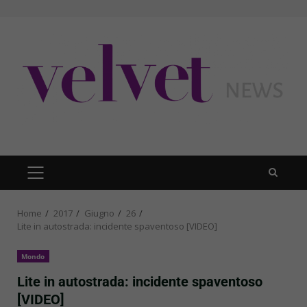
Skip
to
content
PRIMARY
MENU
Home
2017
Giugno
26
Lite in autostrada: incidente spaventoso [VIDEO]
Mondo
Lite in autostrada: incidente spaventoso
[VIDEO]