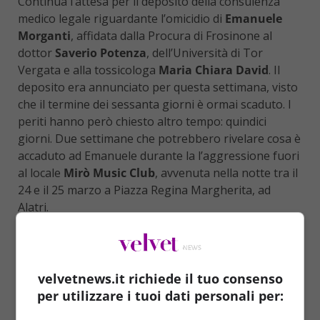
Continua l’attesa per il deposito della consulenza
medico legale riguardante l’omicidio di
Emanuele
Morganti
, affidata dalla Procura di Frosinone al
dottor
Saverio Potenza
, dell’Università di Tor
Vergata e alla tossicologa
Maria Chiara David
. Il
deposito era annunciato per questa settimana, visto
che il termine dei sessanta giorni è ormai scaduto. I
periti hanno però chiesto altro tempo: quindici
giorni. Due settimane che potrebbero rivelare cosa è
accaduto ad Emanuele durante la l’aggressione fuori
al locale
Mirò Music Club
, avvenuta nella notte tra il
24 e il 25 marzo a Piazza Regina Margherita, ad
Alatri.
Gli inquirenti sperano che la perizia medico legale
possa rivelare elementi utili per risolvere quello che
ancora sembra un giallo. Otto le persone che
velvetnews.it richiede il tuo consenso
rispondono attualmente all’omicidio volontario di
per utilizzare i tuoi dati personali per:
Emanuele Morganti: tre si trovano in carcere (
Paolo