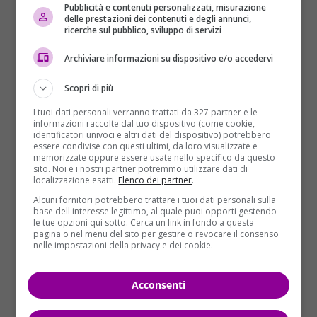
Palmisani, Mario Castagnacci
e
Michel Fortuna
) e
Pubblicità e contenuti personalizzati, misurazione
altre cinque sono indagate a piede libero (
Franco
delle prestazioni dei contenuti e degli annunci,
ricerche sul pubblico, sviluppo di servizi
Castagnacci
,
Damiano Bruni, Micheal Ciotoli,
Manuel Capocetta
e
Pjetri Xhemal
). La deposizione
Archiviare informazioni su dispositivo e/o accedervi
dell’autopsia sul corpo del giovane di Tecchiena da
parte del medico legale è attesa, oltre che dagli
Scopri di più
inquirenti, da avvocati della difesa, dalla parte civile,
I tuoi dati personali verranno trattati da 327 partner e le
ma soprattutto da familiari e amici, speranzosi che la
informazioni raccolte dal tuo dispositivo (come cookie,
suddetta possa accelerare l’inchiesta.
identificatori univoci e altri dati del dispositivo) potrebbero
essere condivise con questi ultimi, da loro visualizzate e
memorizzate oppure essere usate nello specifico da questo
Da qualche giorno, come scrive il giornale locale
sito. Noi e i nostri partner potremmo utilizzare dati di
Ciociaria Oggi
, a
Piazza Regina Margherita non è
localizzazione esatti.
Elenco dei partner
.
più esposta
, all’esterno della palazzina dove si è
Alcuni fornitori potrebbero trattare i tuoi dati personali sulla
base dell'interesse legittimo, al quale puoi opporti gestendo
consumata l’aggressione mortale,
l’insegna del
le tue opzioni qui sotto. Cerca un link in fondo a questa
locale Mirò Music Club
: luogo in cui cominciò la lite
pagina o nel menu del sito per gestire o revocare il consenso
nelle impostazioni della privacy e dei cookie.
per poi concludersi tragicamente all’esterno. Che sia
stata tolta da qualcuno o dagli stessi ex titolari al
momento non è dato saperlo. Certamente i mesi
Acconsenti
passano ma il dolore resta, specialmente per i
familiari e per la sorella che, proprio sabato sarebbe