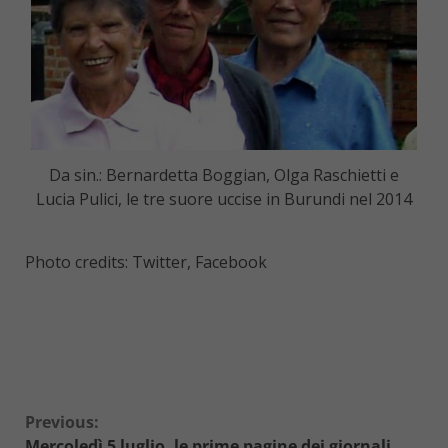
Da sin.: Bernardetta Boggian, Olga Raschietti e
Lucia Pulici, le tre suore uccise in Burundi nel 2014
Photo credits: Twitter, Facebook
Continue
Previous:
Mercoledì 5 luglio, le prime pagine dei giornali