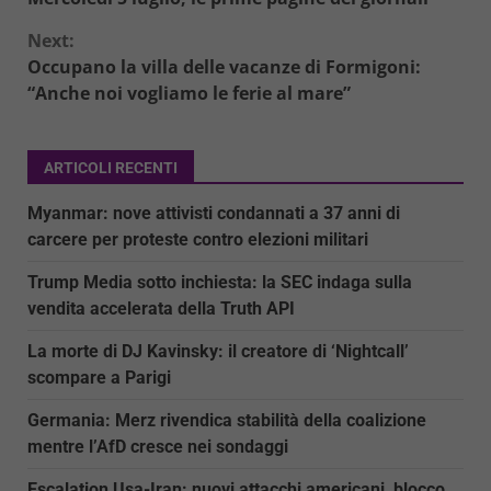
Reading
Next:
Occupano la villa delle vacanze di Formigoni:
“Anche noi vogliamo le ferie al mare”
ARTICOLI RECENTI
Myanmar: nove attivisti condannati a 37 anni di
carcere per proteste contro elezioni militari
Trump Media sotto inchiesta: la SEC indaga sulla
vendita accelerata della Truth API
La morte di DJ Kavinsky: il creatore di ‘Nightcall’
scompare a Parigi
Germania: Merz rivendica stabilità della coalizione
mentre l’AfD cresce nei sondaggi
Escalation Usa-Iran: nuovi attacchi americani, blocco