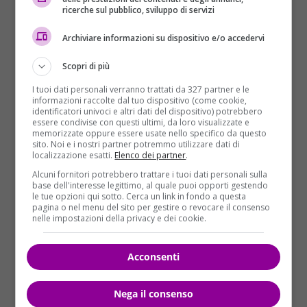
territorialmente) e con la famiglia del connazionale, a
ricerche sul pubblico, sviluppo di servizi
cui viene prestata tutta l’assistenza necessaria”.
Archiviare informazioni su dispositivo e/o accedervi
Franco De Simone
(nella foto in alto, tratta
Scopri di più
dall’account Twitter @ManlioGiavenni), era un
chirurgo con vasta esperienza di missioni umanitarie
I tuoi dati personali verranno trattati da 327 partner e le
informazioni raccolte dal tuo dispositivo (come cookie,
all’estero per conto della Croce Rossa Internazionale.
identificatori univoci e altri dati del dispositivo) potrebbero
È adesso purtroppo
il primo europeo che viene
essere condivise con questi ultimi, da loro visualizzate e
memorizzate oppure essere usate nello specifico da questo
ucciso in Burundi
dopo lo scoppio della crisi politica
sito. Noi e i nostri partner potremmo utilizzare dati di
e di sicurezza nel Paese ad aprile del 2015. Due anni
localizzazione esatti.
Elenco dei partner
.
fa, infatti, il presidente
Pierre Nkurunziza
,
Alcuni fornitori potrebbero trattare i tuoi dati personali sulla
attualmente in carica, annunciò la sua controversa
base dell'interesse legittimo, al quale puoi opporti gestendo
le tue opzioni qui sotto. Cerca un link in fondo a questa
candidatura per un terzo mandato ed esplose la
pagina o nel menu del sito per gestire o revocare il consenso
rivolta. Precedentemente a
ottobre del 2014 tre
nelle impostazioni della privacy e dei cookie.
suore italiane furono uccise in Burundi
in una
missione di Kamenge, a nord di Bujumbura. Fu
Acconsenti
arrestato un 33enne del posto che affermò di avere
violentato le suore prima di ucciderle, e tentò di
Nega il consenso
giustificare la strage rivendicando una presunta