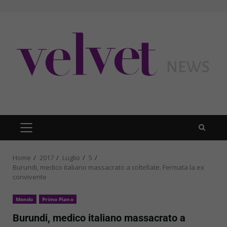
Skip
to
content
PRIMARY
MENU
Home
2017
Luglio
5
Burundi, medico italiano massacrato a coltellate. Fermata la ex
convivente
Mondo
Primo Piano
Burundi, medico italiano massacrato a