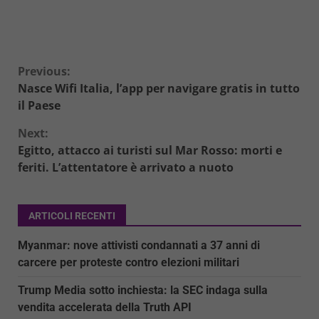
Continue
Previous:
Nasce Wifi Italia, l’app per navigare gratis in tutto
Reading
il Paese
Next:
Egitto, attacco ai turisti sul Mar Rosso: morti e
feriti. L’attentatore è arrivato a nuoto
ARTICOLI RECENTI
Myanmar: nove attivisti condannati a 37 anni di
carcere per proteste contro elezioni militari
Trump Media sotto inchiesta: la SEC indaga sulla
vendita accelerata della Truth API