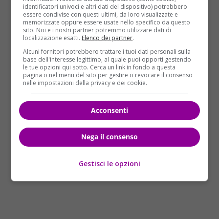
identificatori univoci e altri dati del dispositivo) potrebbero
Proprio nella stessa mattinata, quanche ora prima della
essere condivise con questi ultimi, da loro visualizzate e
memorizzate oppure essere usate nello specifico da questo
tragedia, un vicino ha incontrato l’uomo al bar sotto casa,
sito. Noi e i nostri partner potremmo utilizzare dati di
ma nulla faceva presagire ciò che stava per accadere. “Ci
localizzazione esatti.
Elenco dei partner
.
siamo salutati come tutti i giorni – racconta il testimone che
Alcuni fornitori potrebbero trattare i tuoi dati personali sulla
nella mattinata ha incontrato Luigi Biasini – lui leggeva il
base dell'interesse legittimo, al quale puoi opporti gestendo
le tue opzioni qui sotto. Cerca un link in fondo a questa
giornale come sempre, sembrava tranquillo. Nessuno
pagina o nel menu del sito per gestire o revocare il consenso
avrebbe mai immaginato una tragedia del genere”. L’uomo,
nelle impostazioni della privacy e dei cookie.
probabilmente, una volta appresa la notizia della malattia,
ha deciso in poco tempo di compiere il folle gesto.
Acconsenti
Nega il consenso
Gestisci le opzioni