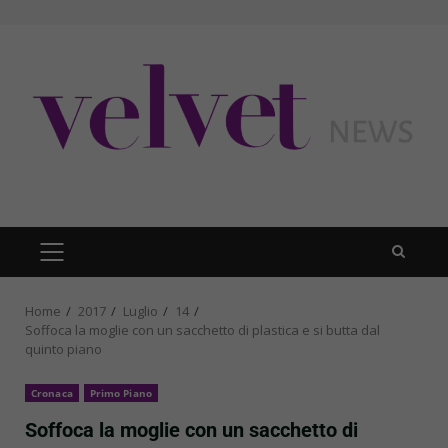
Skip
to
content
PRIMARY
MENU
Home
2017
Luglio
14
Soffoca la moglie con un sacchetto di plastica e si butta dal
quinto piano
Cronaca
Primo Piano
Soffoca la moglie con un sacchetto di