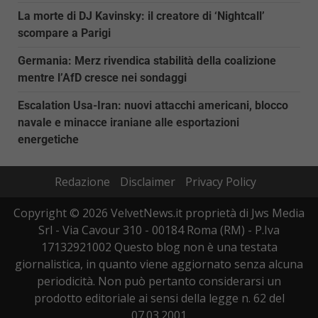
La morte di DJ Kavinsky: il creatore di ‘Nightcall’
scompare a Parigi
Germania: Merz rivendica stabilità della coalizione
mentre l’AfD cresce nei sondaggi
Escalation Usa-Iran: nuovi attacchi americani, blocco
navale e minacce iraniane alle esportazioni
energetiche
Redazione
Disclaimer
Privacy Policy
Copyright © 2026 VelvetNews.it proprietà di Jws Media
Srl - Via Cavour 310 - 00184 Roma (RM) - P.Iva
17132921002 Questo blog non è una testata
giornalistica, in quanto viene aggiornato senza alcuna
periodicità. Non può pertanto considerarsi un
prodotto editoriale ai sensi della legge n. 62 del
07.03.2001