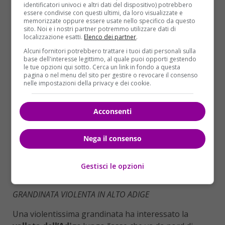
identificatori univoci e altri dati del dispositivo) potrebbero
le zone di
Cavallino-Treporti
,
Caorle
,
Jesolo
e
essere condivise con questi ultimi, da loro visualizzate e
memorizzate oppure essere usate nello specifico da questo
Bibione
.
sito. Noi e i nostri partner potremmo utilizzare dati di
localizzazione esatti.
Elenco dei partner
.
Alcuni fornitori potrebbero trattare i tuoi dati personali sulla
base dell'interesse legittimo, al quale puoi opporti gestendo
le tue opzioni qui sotto. Cerca un link in fondo a questa
pagina o nel menu del sito per gestire o revocare il consenso
nelle impostazioni della privacy e dei cookie.
Acconsenti
Nega il consenso
Gestisci le opzioni
GRANDINATA VIOLENTA IN ALTO ADIGE
Una violentissima grandinata ha interessato la