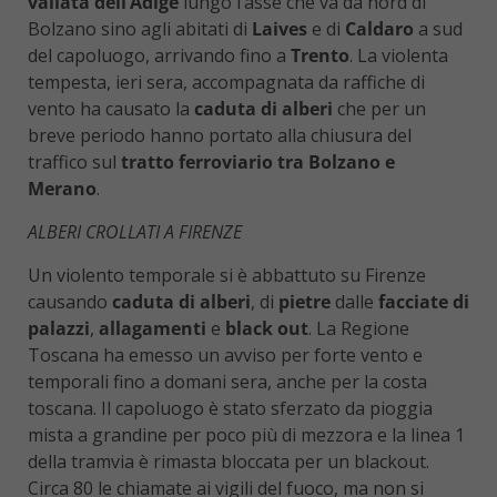
vallata dell’Adige
lungo l’asse che va da nord di
Bolzano sino agli abitati di
Laives
e di
Caldaro
a sud
del capoluogo, arrivando fino a
Trento
. La violenta
tempesta, ieri sera, accompagnata da raffiche di
vento ha causato la
caduta di alberi
che per un
breve periodo hanno portato alla chiusura del
traffico sul
tratto ferroviario tra Bolzano e
Merano
.
ALBERI CROLLATI A FIRENZE
Un violento temporale si è abbattuto su Firenze
causando
caduta di alberi
, di
pietre
dalle
facciate di
palazzi
,
allagamenti
e
black out
. La Regione
Toscana ha emesso un avviso per forte vento e
temporali fino a domani sera, anche per la costa
toscana. Il capoluogo è stato sferzato da pioggia
mista a grandine per poco più di mezzora e la linea 1
della tramvia è rimasta bloccata per un blackout.
Circa 80 le chiamate ai vigili del fuoco, ma non si