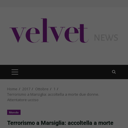
Skip
to
content
PRIMARY
MENU
Home
2017
Ottobre
1
Terrorismo a Marsiglia: accoltella a morte due donne.
Attentatore ucciso
Mondo
Terrorismo a Marsiglia: accoltella a morte