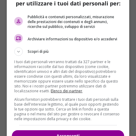
per utilizzare i tuoi dati personali per:
di un “atto terroristico”.
L’episodio è accaduto intorno alle 13:45 di oggi
Pubblicità e contenuti personalizzati, misurazione
delle prestazioni dei contenuti e degli annunci,
domenica 1 ottobre.
Le forze dell’ordine hanno
ricerche sul pubblico, sviluppo di servizi
immediatamente evacuato la struttura e chiesto,
tramite social network, di non avvicinarsi
Archiviare informazioni su dispositivo e/o accedervi
all’area
, che è stata isolata. La Sncf, società delle
Scopri di più
ferrovie francesi, ha annunciato su Twitter che il
traffico in entrata e uscita dalla stazione “è
I tuoi dati personali verranno trattati da 327 partner e le
interrotto”. Sempre su Twitter, il ministro
informazioni raccolte dal tuo dispositivo (come cookie,
identificatori univoci e altri dati del dispositivo) potrebbero
dell’Interno francese Gérard Collomb ha annunciato
essere condivise con questi ultimi, da loro visualizzate e
che si recherà immediatamente sul posto.
memorizzate oppure essere usate nello specifico da questo
sito. Noi e i nostri partner potremmo utilizzare dati di
localizzazione esatti.
Elenco dei partner
.
Nella medesima stazione di Saint-Charles, circa due
Alcuni fornitori potrebbero trattare i tuoi dati personali sulla
settimane fa,
quattro giovani turiste americane
base dell'interesse legittimo, al quale puoi opporti gestendo
erano state aggredite con l’acido
da una donna che
le tue opzioni qui sotto. Cerca un link in fondo a questa
pagina o nel menu del sito per gestire o revocare il consenso
è stata poi arrestata. Per la polizia però quella volta
nelle impostazioni della privacy e dei cookie.
si era trattato del gesto di una squilibrata.
Acconsenti