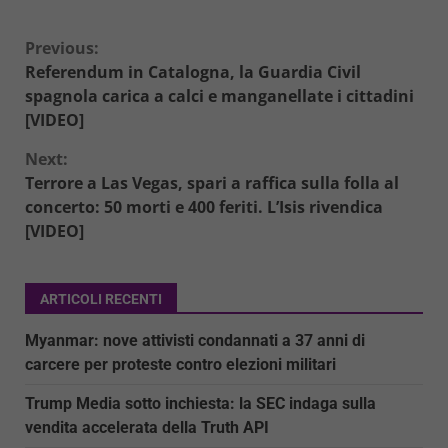
Continue
Previous:
Referendum in Catalogna, la Guardia Civil
Reading
spagnola carica a calci e manganellate i cittadini
[VIDEO]
Next:
Terrore a Las Vegas, spari a raffica sulla folla al
concerto: 50 morti e 400 feriti. L’Isis rivendica
[VIDEO]
ARTICOLI RECENTI
Myanmar: nove attivisti condannati a 37 anni di
carcere per proteste contro elezioni militari
Trump Media sotto inchiesta: la SEC indaga sulla
vendita accelerata della Truth API