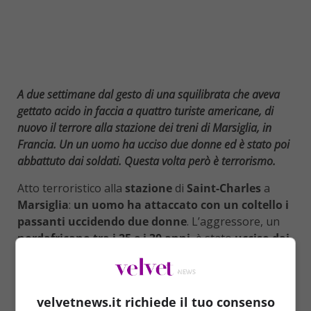
A due settimane dal gesto di una squilibrata che aveva
gettato acido in faccia a quattro turiste americane, di
nuovo il terrore alla stazione dei treni di Marsiglia, in
Francia. Un un uomo ha ucciso due donne ed è stato poi
abbattuto dai soldati. Questa volta però è terrorismo.
Atto terroristico alla
stazione
di
Saint-Charles
a
Marsiglia
:
un uomo ha attaccato con un coltello i
passanti uccidendo due donne
. L’aggressore, un
nordafricano tra i 25 e i 30 anni
, è stato
ucciso dai
soldati
dell’operazione anti-terrorismo
Sentinelle
che
erano di guardia alla stazione ferroviaria. Alcuni
testimoni hanno riferito che l’aggressore urlava
velvetnews.it richiede il tuo consenso
“Allah Akbar” durante l’attacco. Per la polizia si tratta