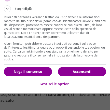
rmadio. Il mobile gli è crollato addosso mentre stava giocando in
Scopri di più
 la ricostruzione dei fatti della
Nuova Venezia
, il bambino si
I tuoi dati personali verranno trattati da 327 partner e le informazioni
raccolte dal tuo dispositivo (come cookie, identificatori univoci e altri dati
Stava giocando
durante una festicciola di compleanno
del dispositivo) potrebbero essere condivise con questi ultimi, da loro
e,
è stato travolto da un pesante armadio
che gli è
visualizzate e memorizzate oppure essere usate nello specifico da
questo sito. Noi e i nostri partner potremmo utilizzare dati di
localizzazione esatti.
Elenco dei partner
.
fermare,
il piccolo avrebbe tentato di arrampicarsi
Alcuni fornitori potrebbero trattare i tuoi dati personali sulla base
dell'interesse legittimo, al quale puoi opporti gestendo le tue opzioni qui
che il suo leggero peso è bastato a provocare il
sotto. Cerca un link in fondo a questa pagina o nel menu del sito per
orato alla parete.
La struttura gli è crollata addosso
gestire o revocare il consenso nelle impostazioni della privacy e dei
cookie.
 la testa. Sul posto è giunta a sirene spiegate un’ambulanza
118.
Nega il consenso
Acconsenti
a. È stato perciò trasportato
d’urgenza all’ospedale di
medici hanno tentato tutta una serie di operazioni per
Gestisci le opzioni
o di battere martedì 10 ottobre gettando nella disperazione
casi, si sono recati anche
i carabinieri
, che dovranno inviare
scicolo
.