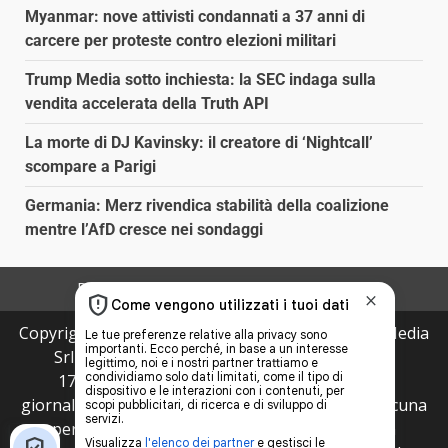
Myanmar: nove attivisti condannati a 37 anni di
carcere per proteste contro elezioni militari
Trump Media sotto inchiesta: la SEC indaga sulla
vendita accelerata della Truth API
La morte di DJ Kavinsky: il creatore di ‘Nightcall’
scompare a Parigi
Germania: Merz rivendica stabilità della coalizione
mentre l’AfD cresce nei sondaggi
Redazione
Disclaimer
Privacy Policy
Copyright © 2026 VelvetNews.it proprietà di Jws Media
Srl - Via Cavour 310 - 00184 Roma (RM) - P.Iva
17132921002 Questo blog non è una testata
giornalistica, in quanto viene aggiornato senza alcuna
periodicità. Non può pertanto considerarsi un