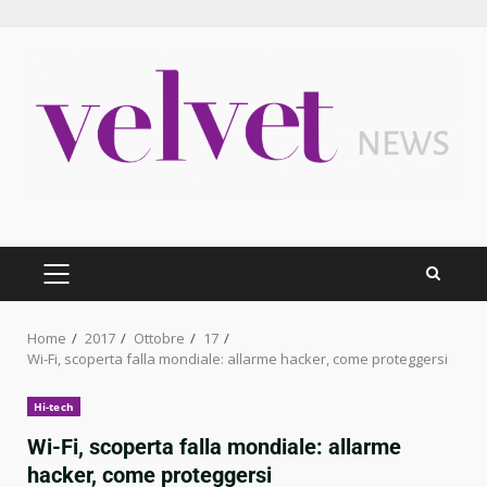
Skip
to
content
PRIMARY
MENU
Home
2017
Ottobre
17
Wi-Fi, scoperta falla mondiale: allarme hacker, come proteggersi
Hi-tech
Wi-Fi, scoperta falla mondiale: allarme
hacker, come proteggersi