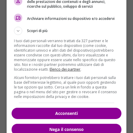
delle prestazioni dei contenuti e degli annunci,
ricerche sul pubblico, sviluppo di servizi
Gianluigi Nuzzi riparte dal finale del
film di Roberto
Faenza
La verità sta in cielo
per spiegare che il
Archiviare informazioni su dispositivo e/o accedervi
“disagio per sospetti e pettegolezzi” era tale che
se i
Scopri di più
giudici avessero preso l’iniziativa di rimuovere
loro la salma, il Vaticano avrebbe fornito tutto
I tuoi dati personali verranno trattati da 327 partner e le
informazioni raccolte dal tuo dispositivo (come cookie,
ciò che sapeva
: “Da una parte una verità clamorosa,
identificatori univoci e altri dati del dispositivo) potrebbero
sebbene parziale su Emanuela Orlandi: non la
essere condivise con questi ultimi, da loro visualizzate e
memorizzate oppure essere usate nello specifico da questo
rivelazione degli autori dell’omicidio ma informazioni
sito. Noi e i nostri partner potremmo utilizzare dati di
utili per recuperare i resti del corpo. In cambio la
localizzazione esatti.
Elenco dei partner
.
chiusura del capitolo De Pedis, così scomodo per la
Alcuni fornitori potrebbero trattare i tuoi dati personali sulla
Santa Sede, con il successivo spostamento della
base dell'interesse legittimo, al quale puoi opporti gestendo
le tue opzioni qui sotto. Cerca un link in fondo a questa
tomba per iniziativa giudiziaria della capitale. La
pagina o nel menu del sito per gestire o revocare il consenso
‘trattativa’, dopo la traslazione della salma e l’esame
nelle impostazioni della privacy e dei cookie.
di 409 cassette e 52.188 ossa umane per cercare
eventuali tracce della Orlandi, salta”.
Acconsenti
I PAPI MESSI ALL’ANGOLO
Nega il consenso