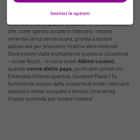
“
Ogni volta che si è intravisto uno spiraglio,
subito è stato violentemente rinchiuso
,
Gestisci le opzioni
impedendo di arrivare alla verità e lasciando a pochi
la conoscenza di quanto accaduto. Una conoscenza
che, come spesso accade in Vaticano, rimane
un’arma carica senza sicura, pronta a essere
adoperata per pressioni, ricatti e altre violenze.
Deve’essere stata esattamente questa la situazione
– scrive Nuzzi – in cui si trovò
Albino Luciani
,
quando
venne eletto papa
, pochi anni prima che
Emanuela Orlandi sparisse. Giovanni Paolo I fu
fortemente scosso dalla scoperta di come i mercanti
avessero ormai occupato il tempio. Una verità
troppo scomoda per essere rivelata”.