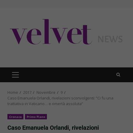
Skip
to
content
PRIMARY
MENU
Home
2017
Novembre
9
Caso Emanuela Orlandi, rivelazioni sconvolgenti: “Ci fu una
trattativa in Vaticano… e omertà assoluta”
Cronaca
Primo Piano
Caso Emanuela Orlandi, rivelazioni