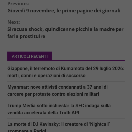
Continue
Previous:
Giovedì 9 novembre, le prime pagine dei giornali
Reading
Next:
Siracusa shock, quindicenne picchia la madre per
farla prostituire
ARTICOLI RECENTI
Giappone, il terremoto di Kumamoto del 29 luglio 2026:
morti, danni e operazioni di soccorso
Myanmar: nove attivisti condannati a 37 anni di
carcere per proteste contro elezioni militari
Trump Media sotto inchiesta: la SEC indaga sulla
vendita accelerata della Truth API
La morte di DJ Kavinsky: il creatore di ‘Nightcall’
scompare a Parigi