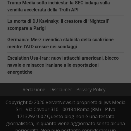
Trump Media sotto inchiesta: la SEC indaga sulla
vendita accelerata della Truth API
La morte di DJ Kavinsky: il creatore di ‘Nightcall’
scompare a Parigi
Germania: Merz rivendica stabilità della coalizione
mentre l’AfD cresce nei sondaggi
Escalation Usa-Iran: nuovi attacchi americani, blocco
navale e minacce iraniane alle esportazioni
energetiche
Redazione
Disclaimer
Privacy Policy
Copyright © 2026 VelvetNews.it proprietà di Jws Media
Srl - Via Cavour 310 - 00184 Roma (RM) - P.Iva
17132921002 Questo blog non è una testata
giornalistica, in quanto viene aggiornato senza alcuna
periodicità. Non può pertanto considerarsi un