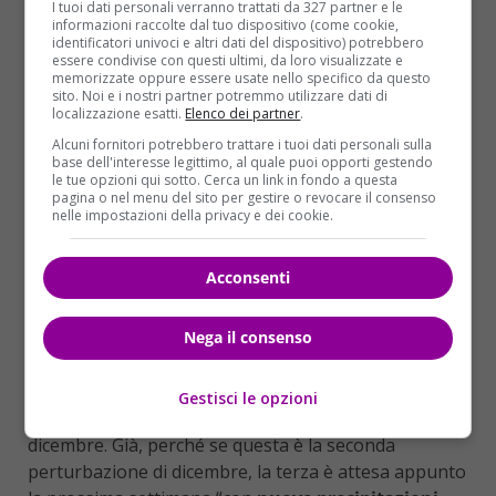
nuovamente più fredda
e da un conseguente
calo
I tuoi dati personali verranno trattati da 327 partner e le
informazioni raccolte dal tuo dispositivo (come cookie,
delle temperature
. La neve per questo motivo cadrà
identificatori univoci e altri dati del dispositivo) potrebbero
sulle Alpi specie orientali dai 500-1000 metri, oltre i
essere condivise con questi ultimi, da loro visualizzate e
memorizzate oppure essere usate nello specifico da questo
1000-1500 metri invece sull’Appennino.
Sabato 9
sito. Noi e i nostri partner potremmo utilizzare dati di
dicembre
la perturbazione, sotto la spinta dei venti
localizzazione esatti.
Elenco dei partner
.
più freddi di Maestrale e Tramontana, si porterà
Alcuni fornitori potrebbero trattare i tuoi dati personali sulla
verso il Meridione
“.
base dell'interesse legittimo, al quale puoi opporti gestendo
le tue opzioni qui sotto. Cerca un link in fondo a questa
pagina o nel menu del sito per gestire o revocare il consenso
E ancora, sempre sabato 9 dicembre: “Sarà coinvolto
nelle impostazioni della privacy e dei cookie.
anche il medio versante Adriatico con
neve fino a
quote di bassa collina tra Romagna
e
Alte Marche
Acconsenti
a fine giornata. Sole prevalente altrove con clima
freddo.
Domenica 10 dicembre ultimi fenomeni al
Sud
con neve sui monti; altrove tregua con sole
Nega il consenso
prevalente ma in attesa di un nuovo
peggioramento”. Cosa che “dovrebbe caratterizzare
Gestisci le opzioni
anche la settimana successiva” al ponte dell’8
dicembre. Già, perché se questa è la seconda
perturbazione di dicembre, la terza è attesa appunto