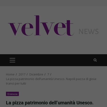
Skip
to
content
PRIMARY
MENU
Home
2017
Dicembre
7
La pizza patrimonio dell’umanità Unesco. Napoli pazza di gioia:
tranci per tutti
Cronaca
La pizza patrimonio dell’umanità Unesco.