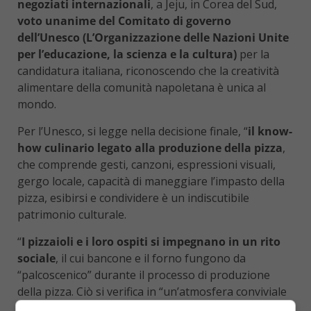
negoziati internazionali
, a Jeju, in Corea del Sud,
voto unanime del Comitato di governo
dell’Unesco (L’Organizzazione delle Nazioni Unite
per l’educazione, la scienza e la cultura)
per la
candidatura italiana, riconoscendo che la creatività
alimentare della comunità napoletana è unica al
mondo.
Per l’Unesco, si legge nella decisione finale, “
il know-
how culinario legato alla produzione della pizza
,
che comprende gesti, canzoni, espressioni visuali,
gergo locale, capacità di maneggiare l’impasto della
pizza, esibirsi e condividere è un indiscutibile
patrimonio culturale.
“
I pizzaioli e i loro ospiti si impegnano in un rito
sociale
, il cui bancone e il forno fungono da
“palcoscenico” durante il processo di produzione
della pizza. Ciò si verifica in “un’atmosfera conviviale
che comporta scambi costanti con gli ospiti –