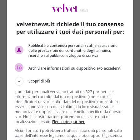
prosegue ancora la motivazione del conferimento
Unesco -.
Partendo dai quartieri poveri di Napoli
,
la tradizione culinaria si è profondamente radicata
velvetnews.it richiede il tuo consenso
nella vita quotidiana della comunità. Per molti giovani
per utilizzare i tuoi dati personali per:
praticanti, diventare Pizzaiolo rappresenta anche un
modo per evitare la marginalità sociale”.
Pubblicità e contenuti personalizzati, misurazione
delle prestazioni dei contenuti e degli annunci,
ricerche sul pubblico, sviluppo di servizi
Archiviare informazioni su dispositivo e/o accedervi
Scopri di più
I tuoi dati personali verranno trattati da 327 partner e le
informazioni raccolte dal tuo dispositivo (come cookie,
identificatori univoci e altri dati del dispositivo) potrebbero
essere condivise con questi ultimi, da loro visualizzate e
memorizzate oppure essere usate nello specifico da questo
sito. Noi e i nostri partner potremmo utilizzare dati di
localizzazione esatti.
Elenco dei partner
.
Alcuni fornitori potrebbero trattare i tuoi dati personali sulla
base dell'interesse legittimo, al quale puoi opporti gestendo