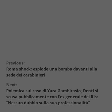
Continue
Previous:
Roma shock: esplode una bomba davanti alla
Reading
sede dei carabinieri
Next:
Polemica sul caso di Yara Gambirasio, Denti si
scusa pubblicamente con l’ex generale dei Ris:
“Nessun dubbio sulla sua professionalità”