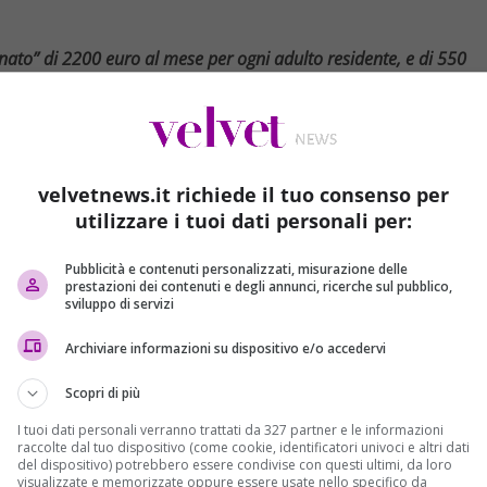
onato” di 2200 euro al mese per ogni adulto residente, e di 550
itale di quel “reddito di cittadinanza” che alcune forze politiche
 del salario minimo, niente più prestazioni sociali. E tasse sulle
 anni del “reddito di cittadinanza”, cavallo di battaglia dei
velvetnews.it richiede il tuo consenso per
ale di Zurigo
, in Svizzera, ha deciso di tentare
utilizzare i tuoi dati personali per:
ntito
” per la prima volta in Svizzera nonostante il voto
ionale indetto ad hoc.
Pubblicità e contenuti personalizzati, misurazione delle
prestazioni dei contenuti e degli annunci, ricerche sul pubblico,
sviluppo di servizi
 i parametri elvetici: in Svizzera mediamente la vita è più
Archiviare informazioni su dispositivo e/o accedervi
ato” riguarda ogni abitante di Zurigo, nessuno escluso
.
ondenti a circa
2.200 euro
mensili mentre ai minori
Scopri di più
irca
550 euro
mensili. Non si conoscono ancora, però, le
I tuoi dati personali verranno trattati da 327 partner e le informazioni
 applicazione.
raccolte dal tuo dispositivo (come cookie, identificatori univoci e altri dati
del dispositivo) potrebbero essere condivise con questi ultimi, da loro
visualizzate e memorizzate oppure essere usate nello specifico da