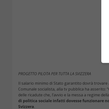
PROGETTO PILOTA PER TUTTA LA SVIZZERA
Il salario minimo di Stato garantito dovrà trovare 
Comunale socialista, alla tv pubblica ha asserito:
delle ricadute che, l’avvio e la messa a regime de
di politica sociale infatti dovesse funzionare n
Svizzera
.