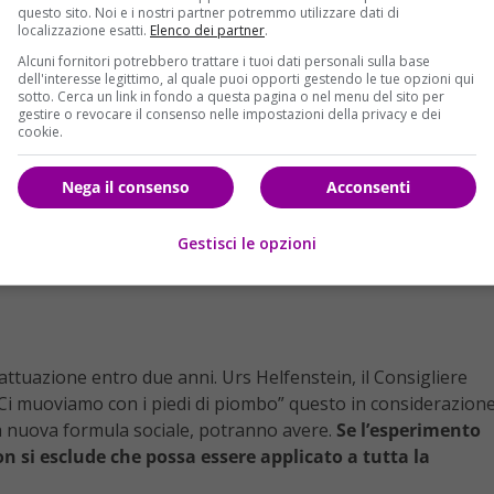
questo sito. Noi e i nostri partner potremmo utilizzare dati di
localizzazione esatti.
Elenco dei partner
.
Alcuni fornitori potrebbero trattare i tuoi dati personali sulla base
dell'interesse legittimo, al quale puoi opporti gestendo le tue opzioni qui
sotto. Cerca un link in fondo a questa pagina o nel menu del sito per
gestire o revocare il consenso nelle impostazioni della privacy e dei
cookie.
Nega il consenso
Acconsenti
Gestisci le opzioni
attuazione entro due anni. Urs Helfenstein, il Consigliere
 “Ci muoviamo con i piedi di piombo” questo in considerazion
lla nuova formula sociale, potranno avere.
Se l’esperimento
on si esclude che possa essere applicato a tutta la