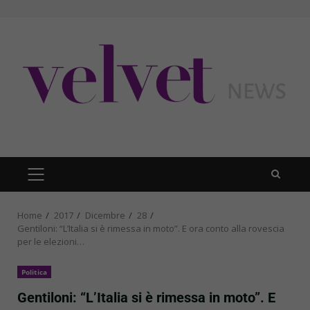
Skip
to
content
PRIMARY
MENU
Home
2017
Dicembre
28
Gentiloni: “L’Italia si è rimessa in moto”. E ora conto alla rovescia
per le elezioni…
Politica
Gentiloni: “L’Italia si è rimessa in moto”. E