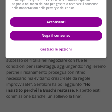
pagina o nel menu del sito per gestire o revocare il consenso
state incertezze, purtroppo c’era la certezza sulla
nelle impostazioni della privacy e dei cookie.
mancanza dei numeri”.
LE BANCHE
Acconsenti
Nel suo discorso, il presidente del Consiglio è anche
Nega il consenso
intervenuto sul tema delle banche. “Nel fronteggiare
la crisi delle banche
il governo ha evitato le
conseguenze di una crisi di sistema, altro che
Gestisci le opzioni
regalare soldi ai mariuoli
“, ha detto rivendicando il
successo dell’Italia nel negoziare con l’Ue le
condizioni per i salvataggi, aggiungendo: “Vigileremo
perché il risanamento prosegua con ritmo
necessario ma evitiamo crisi create da regole
improvvisate”. Gentiloni ha poi aggiunto: “
Ho
insistito perché la Boschi restasse.
Rispetto esiti
commissione banche, un sollievo la fine”.