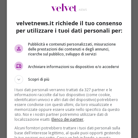
velvetnews.it richiede il tuo consenso
per utilizzare i tuoi dati personali per:
Pubblicità e contenuti personalizzati, misurazione
delle prestazioni dei contenuti e degli annunci,
ricerche sul pubblico, sviluppo di servizi
IUS SOLI
Archiviare informazioni su dispositivo e/o accedervi
Sullo Ius Soli, Gentiloni ha dichiarato: “Il modo
Scopri di più
migliore per archiviare lo Ius soli per molti anni
I tuoi dati personali verranno trattati da 327 partner e le
sarebbe stato quello di farlo bocciare.
Sono
informazioni raccolte dal tuo dispositivo (come cookie,
convintissimo dell’importanza di questa norma
, e
identificatori univoci e altri dati del dispositivo) potrebbero
essere condivise con questi ultimi, da loro visualizzate e
sappiamo che il futuro si gioca sulla nostra capacità
memorizzate oppure essere usate nello specifico da questo
di non escludere e di non respingere, perché chi
sito. Noi e i nostri partner potremmo utilizzare dati di
localizzazione esatti.
Elenco dei partner
.
semina esclusione e respinge raccoglie odio. Ma non
Alcuni fornitori potrebbero trattare i tuoi dati personali sulla
abbiamo avuto i numeri, non ci siamo riusciti. Vi
base dell'interesse legittimo, al quale puoi opporti gestendo
assicuro che da parte del governo non ci sono mai
le tue opzioni qui sotto. Cerca un link in fondo a questa