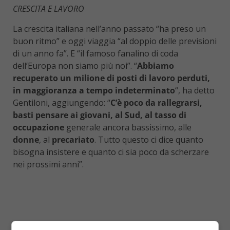
CRESCITA E LAVORO
La crescita italiana nell’anno passato “ha preso un
buon ritmo” e oggi viaggia “al doppio delle previsioni
di un anno fa”. E “il famoso fanalino di coda
dell’Europa non siamo più noi”. “
Abbiamo
recuperato un milione di posti di lavoro perduti,
in maggioranza a tempo indeterminato
“, ha detto
Gentiloni, aggiungendo: “
C’è poco da rallegrarsi,
basti pensare ai giovani, al Sud, al tasso di
occupazione
generale ancora bassissimo, alle
donne
, al
precariato
. Tutto questo ci dice quanto
bisogna insistere e quanto ci sia poco da scherzare
nei prossimi anni”.