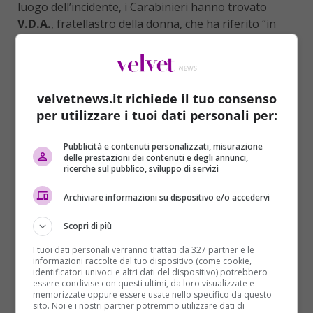
luogo dell’incidente, i Carabinieri hanno trovato
V.D.A.
, fratellastro della donna, che ha riferito “in
evidente stato di concitazione” di aver investito un
pedone sbucato all’improvviso dai campi.
Secondo l’ipotesi della
Procura di Bari
. riportata dal
velvetnews.it richiede il tuo consenso
‘Corriere della Sera’, l’accordo tra V.D.A e la donna
per utilizzare i tuoi dati personali per:
era quello di dividersi il risarcimento che la
compagnia assicurativa avrebbe pagato alla vedova,
Pubblicità e contenuti personalizzati, misurazione
la cui posizione è ancora al vaglio dei pm. Accusati di
delle prestazioni dei contenuti e degli annunci,
omicidio volontario, i due sono finiti in manette
ricerche sul pubblico, sviluppo di servizi
assieme a un altro uomo, con precedenti proprio per
Archiviare informazioni su dispositivo e/o accedervi
frodi alle assicurazioni.
Scopri di più
La sorella della vittima ha dichiarato: “Sono certa che
sia stato tutto programmato, anche il suo
I tuoi dati personali verranno trattati da 327 partner e le
informazioni raccolte dal tuo dispositivo (come cookie,
matrimonio. Noi della famiglia non sapevano che si
identificatori univoci e altri dati del dispositivo) potrebbero
sarebbe sposato, è avvenuto tutto molto in fretta.
essere condivise con questi ultimi, da loro visualizzate e
memorizzate oppure essere usate nello specifico da questo
Hanno lasciato mio fratello agonizzante e in coma su
sito. Noi e i nostri partner potremmo utilizzare dati di