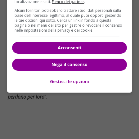
quella strada e ancora non capisco cosa ci facesse lì
localizzazione esatti.
Elenco dei partner
.
quella sera. Forse è stato portato con l’inganno. (…)
Alcuni fornitori potrebbero trattare i tuoi dati personali sulla
Abbiamo chiesto spiegazioni alla suocera ma lei
base dell'interesse legittimo, al quale puoi opporti gestendo
le tue opzioni qui sotto. Cerca un link in fondo a questa
diceva di non sapere nulla. Anzi ha raccontato che
pagina o nel menu del sito per gestire o revocare il consenso
quella sera hanno aspettato mio fratello fino a
nelle impostazioni della privacy e dei cookie.
mezzanotte preoccupati perché non era rincasato.
Ma a loro non importava nulla di lui. Al suo funerale
Acconsenti
non ho visto versare una lacrima da nessuno della
sua nuova famiglia e questo mi è bastato per capire
Nega il consenso
che i miei sospetti erano fondati. Ora voglio che
siano puniti il più duramente possibile. Mio fratello
Gestisci le opzioni
aveva una bimba di 4 anni nata da una precedente
relazione che ora è rimasta senza papà.
No, nessun
perdono per loro
“.