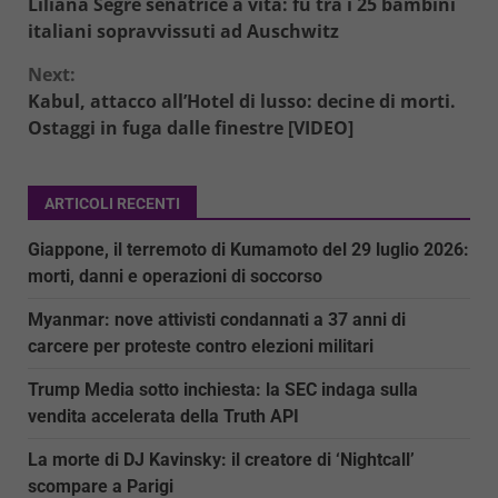
Liliana Segre senatrice a vita: fu tra i 25 bambini
Reading
italiani sopravvissuti ad Auschwitz
Next:
Kabul, attacco all’Hotel di lusso: decine di morti.
Ostaggi in fuga dalle finestre [VIDEO]
ARTICOLI RECENTI
Giappone, il terremoto di Kumamoto del 29 luglio 2026:
morti, danni e operazioni di soccorso
Myanmar: nove attivisti condannati a 37 anni di
carcere per proteste contro elezioni militari
Trump Media sotto inchiesta: la SEC indaga sulla
vendita accelerata della Truth API
La morte di DJ Kavinsky: il creatore di ‘Nightcall’
scompare a Parigi