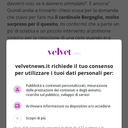
davvero così, se è davvero ammalato”. E ancora:”
Quindi andai a trovarlo: chiesi scusa per la domanda
che stavo per fare ma
il cardinale Bergoglio, molto
sorpreso per il quesito
, mi confermò che a parte un
po’ di sciatica e un piccolo intervento al polmone
sinistro per la rimozione di una ciste quando era
ragazzino, non aveva grossi problemi di salute”.
velvetnews.it richiede il tuo consenso
per utilizzare i tuoi dati personali per:
Pubblicità e contenuti personalizzati, misurazione
delle prestazioni dei contenuti e degli annunci,
ricerche sul pubblico, sviluppo di servizi
Archiviare informazioni su dispositivo e/o accedervi
Scopri di più
I tuoi dati personali verranno trattati da 327 partner e le