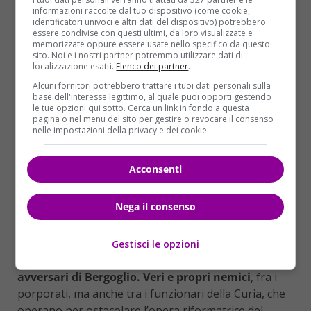
Papa Francesco con il cardinale Oscar Maradiaga
informazioni raccolte dal tuo dispositivo (come cookie,
identificatori univoci e altri dati del dispositivo) potrebbero
essere condivise con questi ultimi, da loro visualizzate e
memorizzate oppure essere usate nello specifico da questo
I NEMICI DI FRANCESCO
sito. Noi e i nostri partner potremmo utilizzare dati di
localizzazione esatti.
Elenco dei partner
.
“Fu un vero sollievo – sottolinea il cardinale -: lo
Alcuni fornitori potrebbero trattare i tuoi dati personali sulla
Spirito Santo, nonostante gli ostacoli delle cordate,
base dell'interesse legittimo, al quale puoi opporti gestendo
le tue opzioni qui sotto. Cerca un link in fondo a questa
stava soffiando sulla persona giusta”. L’esistenza di
pagina o nel menu del sito per gestire o revocare il consenso
una
cordata anti Bergoglio
in conclave
non può
nelle impostazioni della privacy e dei cookie.
certo apparire come una novità assoluta (in molti,
anche dentro il Vaticano, davano quasi per certa
Acconsenti
l’elezione a Papa di un cardinale italiano in continuità
con la linea di Joseph Ratzinger). Tuttavia le
Nega il consenso
affermazioni che oggi, a 5 anni di distanza da quel 13
marzo 2013, fa uno dei più stretti collaboratori di
Francesco appaiono autorevole conferma alle
Gestisci le opzioni
molteplici ipotesi fatte negli ultimi anni sugli
avversari di Bergoglio. Veri e propri nemici
, fra i
porporati, ma anche tra i funzionari della Curia, che
operano per ostacolare l’opera riformatrice del