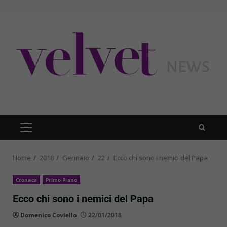
Skip
to
content
PRIMARY
MENU
Home
2018
Gennaio
22
Ecco chi sono i nemici del Papa
Cronaca
Primo Piano
Ecco chi sono i nemici del Papa
Domenico Coviello
22/01/2018