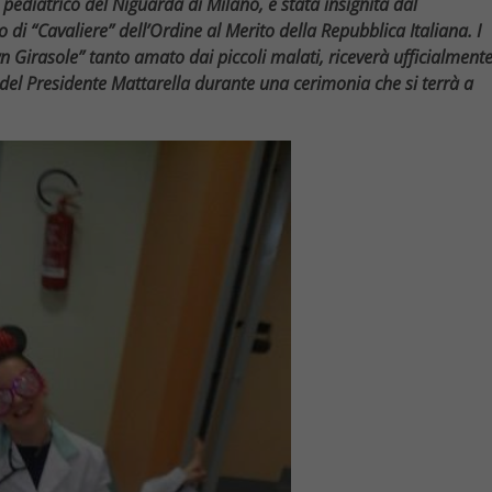
pediatrico del Niguarda di Milano, è stata insignita dal
 di “Cavaliere” dell’Ordine al Merito della Repubblica Italiana. I
wn Girasole” tanto amato dai piccoli malati, riceverà ufficialment
 del Presidente Mattarella durante una cerimonia che si terrà a