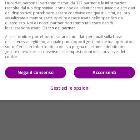
I tuoi dati personali verranno trattati da 327 partner e le informazioni
le De Todaro,
visto che il
Presidente della Repubblica
raccolte dal tuo dispositivo (come cookie, identificatori univoci e altri dati
lo di
“Cavaliere dell’Ordine al Merito della Repubblica
del dispositivo) potrebbero essere condivise con questi ultimi, da loro
visualizzate e memorizzate oppure essere usate nello specifico da
lanese volontaria in carrozzina i primi di febbraio verrà
questo sito. Noi e i nostri partner potremmo utilizzare dati di
onsegnerà ufficialmente il diploma del titolo onorifico
localizzazione esatti.
Elenco dei partner
.
i quegli “eroi moderni”
che si sono distinti per la loro
Alcuni fornitori potrebbero trattare i tuoi dati personali sulla base
dell'interesse legittimo, al quale puoi opporti gestendo le tue opzioni qui
sotto. Cerca un link in fondo a questa pagina o nel menu del sito per
gestire o revocare il consenso nelle impostazioni della privacy e dei
 rotelle per una malattia che non le permette di camminare
cookie.
 energia, all’ottimismo che dimostra quotidianamente e
 piedi alla fine è solo un piccolo dettaglio.
Perché non c’è
Nega il consenso
Acconsenti
 a sorridere. E lei lo fa tutti i giorni quando,
come
ano”,
presta servizio presso il reparto di pediatria
Gestisci le opzioni