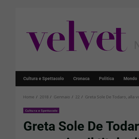
Skip
to
content
Cultura e Spettacolo
Cronaca
Politica
Mondo
Home
2018
Gennaio
22
Greta Sole De Todaro, alla vol
Cultura e Spettacolo
Greta Sole De Todaro