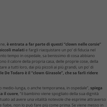
one,
è entrata a far parte di questi “clown nelle corsie”
piccoli malati
e fargli riacquistare un po’ di fiducia nel
tanto tempo in ospedale, sa benissimo di cosa abbiano
 il calore della propria casa, delle proprie cose, della
e a tutti loro, dai più piccoli ai più grandi, un po’ di
le De Todaro è il “clown Girasole”, che sa farli ridere
ro medio-lunga, o anche temporanea, in ospedale”,
spiega
a il cuore
, “il bambino viene spogliato della sua dignità
bituato ad avere una vitalità notevole che esprime attraverso
delle fiabe, non lo può fare più come prima. Se viene messo in