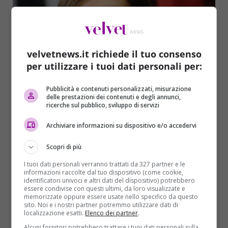
velvetnews.it richiede il tuo consenso
per utilizzare i tuoi dati personali per:
Politica
Primo Piano
Pubblicità e contenuti personalizzati, misurazione
delle prestazioni dei contenuti e degli annunci,
ricerche sul pubblico, sviluppo di servizi
Elezioni, caos Pd sui candidati: Boschi a
Bolzano e Taormina, fuori Manconi e
Archiviare informazioni su dispositivo e/o accedervi
Realacci
Scopri di più
Domenico Coviello
28/01/2018
I tuoi dati personali verranno trattati da 327 partner e le
Dopo una tesissima direzione fiume, terminata oltre
informazioni raccolte dal tuo dispositivo (come cookie,
le 4 di mattina di sabato 27 gennaio, che ha...
identificatori univoci e altri dati del dispositivo) potrebbero
essere condivise con questi ultimi, da loro visualizzate e
memorizzate oppure essere usate nello specifico da questo
Read More
sito. Noi e i nostri partner potremmo utilizzare dati di
localizzazione esatti.
Elenco dei partner
.
Alcuni fornitori potrebbero trattare i tuoi dati personali sulla