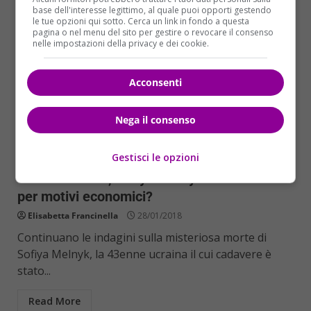
base dell'interesse legittimo, al quale puoi opporti gestendo
le tue opzioni qui sotto. Cerca un link in fondo a questa
pagina o nel menu del sito per gestire o revocare il consenso
nelle impostazioni della privacy e dei cookie.
Acconsenti
Nega il consenso
Cronaca
Primo Piano
Gestisci le opzioni
Giallo Cornuda, Sofiya Melnyk è stata uccisa
per motivi economici?
Elisabetta Francinella
28/01/2018
Continuano le indagini sulla misteriosa morte di
Sofiya Melnyk, la 43enne ucraina il cui cadavere è
stato...
Read More