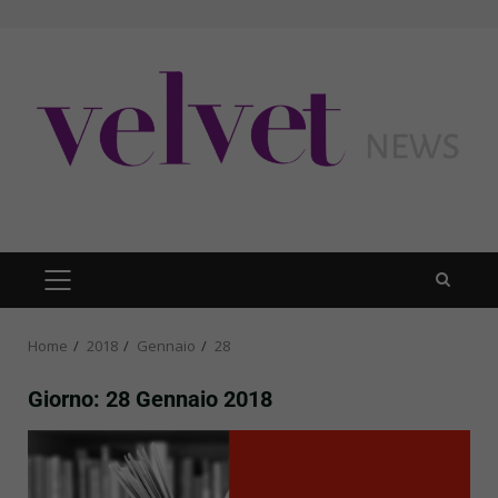
Skip
to
content
PRIMARY
MENU
Home
2018
Gennaio
28
Giorno:
28 Gennaio 2018