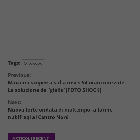
Tags:
Oroscopo
Continue
Previous:
Macabra scoperta sulla neve: 54 mani mozzate.
Reading
La soluzione del ‘giallo’ [FOTO SHOCK]
Next:
Nuova forte ondata di maltempo, allarme
nubifragi al Centro Nord
ARTICOLI RECENTI