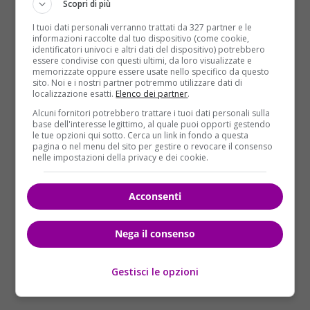
Scopri di più
giusta per cimentarvi con nuovi affari.
Alcuni obiettivi sono davvero a
I tuoi dati personali verranno trattati da 327 partner e le
informazioni raccolte dal tuo dispositivo (come cookie,
portata di mano, basta guardare dalla parte giusta.
identificatori univoci e altri dati del dispositivo) potrebbero
Se siete single e state pensando sempre più spesso
essere condivise con questi ultimi, da loro visualizzate e
memorizzate oppure essere usate nello specifico da questo
ad una persona che ritenete irraggiungibile,
sito. Noi e i nostri partner potremmo utilizzare dati di
sappiate che potrebbe non esserlo…
localizzazione esatti.
Elenco dei partner
.
Alcuni fornitori potrebbero trattare i tuoi dati personali sulla
base dell'interesse legittimo, al quale puoi opporti gestendo
SCORPIONE
le tue opzioni qui sotto. Cerca un link in fondo a questa
Sarà una settimana davvero strana,
pagina o nel menu del sito per gestire o revocare il consenso
nelle impostazioni della privacy e dei cookie.
questa. Non riuscirete a fare ciò che
avevate in mente, dovrete
fronteggiare alcuni imprevisti, vi ritroverete al
Acconsenti
centro di qualche discussione. Per fortuna, con
l’avvicinarsi del week-end tornerà la tranquillità ed
Nega il consenso
entrerà in scena l’amore…
Gestisci le opzioni