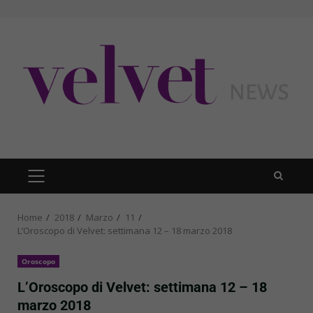
Skip
to
content
PRIMARY
MENU
Home
2018
Marzo
11
L’Oroscopo di Velvet: settimana 12 – 18 marzo 2018
Oroscopo
L’Oroscopo di Velvet: settimana 12 – 18
marzo 2018