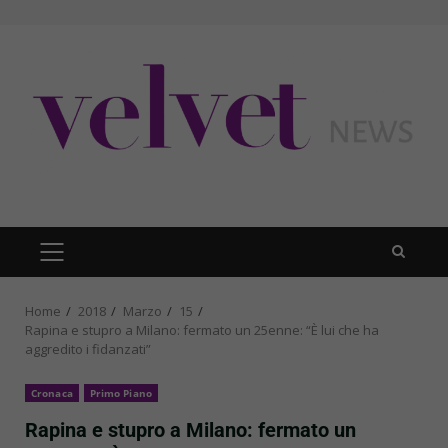
Skip
to
content
PRIMARY
MENU
Home
2018
Marzo
15
Rapina e stupro a Milano: fermato un 25enne: “È lui che ha
aggredito i fidanzati”
Cronaca
Primo Piano
Rapina e stupro a Milano: fermato un