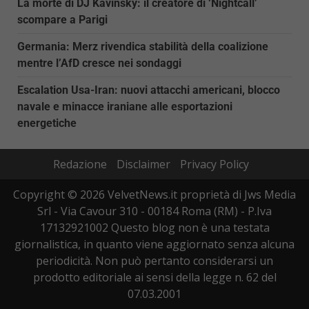
La morte di DJ Kavinsky: il creatore di ‘Nightcall’
scompare a Parigi
Germania: Merz rivendica stabilità della coalizione
mentre l’AfD cresce nei sondaggi
Escalation Usa-Iran: nuovi attacchi americani, blocco
navale e minacce iraniane alle esportazioni
energetiche
Redazione
Disclaimer
Privacy Policy
Copyright © 2026 VelvetNews.it proprietà di Jws Media
Srl - Via Cavour 310 - 00184 Roma (RM) - P.Iva
17132921002 Questo blog non è una testata
giornalistica, in quanto viene aggiornato senza alcuna
periodicità. Non può pertanto considerarsi un
prodotto editoriale ai sensi della legge n. 62 del
07.03.2001