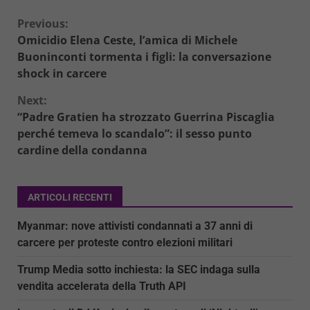
Continue
Previous:
Omicidio Elena Ceste, l’amica di Michele
Reading
Buoninconti tormenta i figli: la conversazione
shock in carcere
Next:
“Padre Gratien ha strozzato Guerrina Piscaglia
perché temeva lo scandalo”: il sesso punto
cardine della condanna
ARTICOLI RECENTI
Myanmar: nove attivisti condannati a 37 anni di
carcere per proteste contro elezioni militari
Trump Media sotto inchiesta: la SEC indaga sulla
vendita accelerata della Truth API