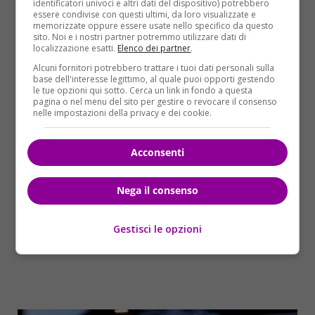
identificatori univoci e altri dati del dispositivo) potrebbero
prendere al più presto il responsabile. “Siamo
essere condivise con questi ultimi, da loro visualizzate e
memorizzate oppure essere usate nello specifico da questo
intervenuti – ha detto ancora – dando la priorità
sito. Noi e i nostri partner potremmo utilizzare dati di
assoluta a questa indagine, è intervenuto con il
localizzazione esatti.
Elenco dei partner
.
cuore in mano anche il servizio antiviolenza della
Alcuni fornitori potrebbero trattare i tuoi dati personali sulla
Mangiagalli”.
base dell'interesse legittimo, al quale puoi opporti gestendo
le tue opzioni qui sotto. Cerca un link in fondo a questa
pagina o nel menu del sito per gestire o revocare il consenso
nelle impostazioni della privacy e dei cookie.
Acconsenti
Nega il consenso
Gestisci le opzioni