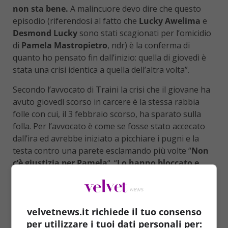
non sta bene.
A malincuore devo dire che questo
episodio (riferendosi al fatto che
Lucky Awelima
e
Desmond Lucky
sono stati scagionati per l’omicidio
di
Pamela Mastropietro
, ndr) è la conferma di
quanto ho pensato fin dall’inizio: quella di giovedì è
stata una crisi identica a quella dell’altra volta”.
Secondo l’avvocato di Traini la crisi che il giovane ha
avuto giovedì scorso in carcere è la stessa rabbia
folle con cui, il 3 febbraio scorso, ha sparato sulla
folla. Per l’avvocato è come se fosse stato accecato
dall’ira ed avrebbe iniziato a picchiare i pugni e la
testa contro una parete esclamando più volte “
Non
c’è giustizia per Pamela
“. “
Lo hanno bloccato e
calmato
– racconta l’avvocato Giulianelli, come
riportato da
Il Resto del Carlino
–
ma quando poi io
l’ho incontrato,
poco dopo questo scatto di ira,
velvetnews.it richiede il tuo consenso
aveva lo stesso sguardo di quel sabato, dopo la
per utilizzare i tuoi dati personali per:
sparatoria
“.