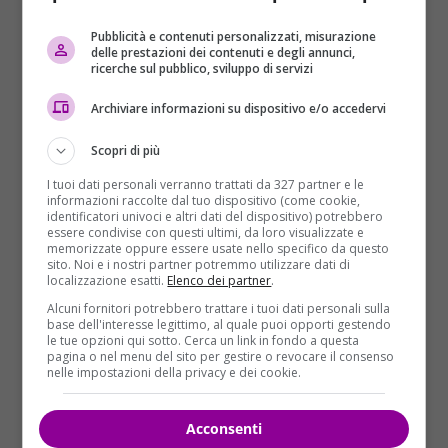
Luca Traini all’interno del carcere è seguito dagli
Pubblicità e contenuti personalizzati, misurazione
psichiatri ma secondo il suo avvocato: “
delle prestazioni dei contenuti e degli annunci,
È evidente
ricerche sul pubblico, sviluppo di servizi
che ha bisogno di una assistenza diversa da
quella che può avere in carcere
, dove c’è una giusta
Archiviare informazioni su dispositivo e/o accedervi
costrizione fisica. Per lui ci vorrebbe una struttura
destinata proprio alla cura delle persone che hanno
Scopri di più
questo tipo di problemi, specializzate in questo tipo
I tuoi dati personali verranno trattati da 327 partner e le
di supporto.
Finora non ho presentato alcuna
informazioni raccolte dal tuo dispositivo (come cookie,
identificatori univoci e altri dati del dispositivo) potrebbero
istanza per farlo trasferire dal carcere in una
essere condivise con questi ultimi, da loro visualizzate e
clinica, ho preferito aspettare l’esito della perizia
memorizzate oppure essere usate nello specifico da questo
sito. Noi e i nostri partner potremmo utilizzare dati di
psichiatrica disposta dalla Corte
. Le operazioni del
localizzazione esatti.
Elenco dei partner
.
professor Massimo Picozzi non sono ancora
Alcuni fornitori potrebbero trattare i tuoi dati personali sulla
iniziate”. Ritornando su coloro che erano stati
base dell'interesse legittimo, al quale puoi opporti gestendo
indagati per l’omicidio di Pamela Mastropietro,
le tue opzioni qui sotto. Cerca un link in fondo a questa
pagina o nel menu del sito per gestire o revocare il consenso
l’avvocato ha rivelato: “
Ho cercato di far capire a
nelle impostazioni della privacy e dei cookie.
Traini che comunque anche se scagionati restano
in carcere
, poi che questa decisione non ci riguarda,
Acconsenti
e che comunque è stata presa sulla base dei principi