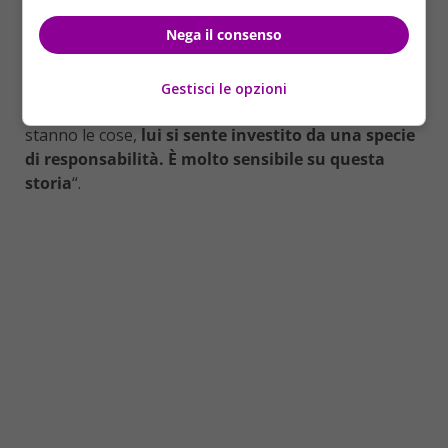
vigenti in Italia: se non ci sono prove della loro
Nega il consenso
colpevolezza, non si poteva fare diversamente. Se
poi ne verranno fuori, si potrebbe comunque
riaprire il procedimento. Ma lui dice che non c’è
Gestisci le opzioni
giustizia, e per quanto mi sforzi di spiegargli come
stanno le cose,
lui si sente investito da una specie
di responsabilità. È molto sensibile su questa
storia
“.