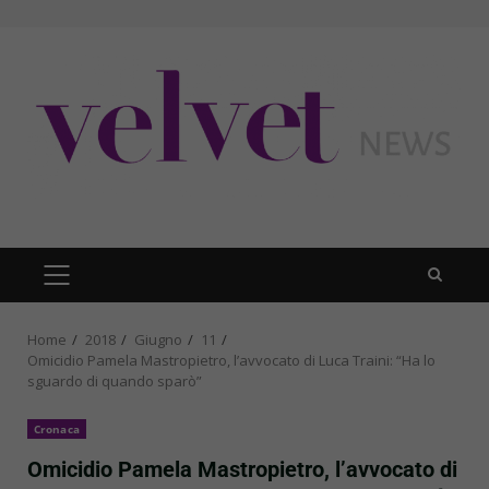
Skip
to
content
PRIMARY
MENU
Home
2018
Giugno
11
Omicidio Pamela Mastropietro, l’avvocato di Luca Traini: “Ha lo
sguardo di quando sparò”
Cronaca
Omicidio Pamela Mastropietro, l’avvocato di