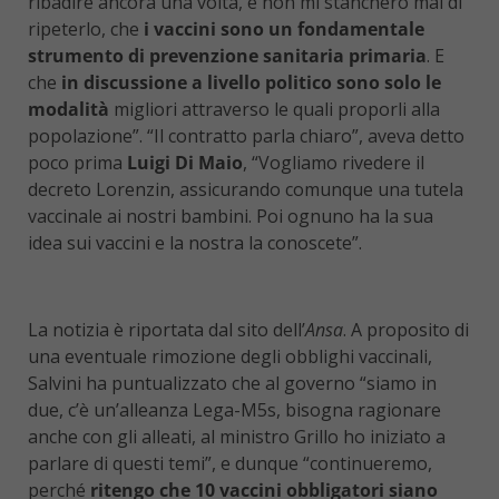
ribadire ancora una volta, e non mi stancherò mai di
ripeterlo, che
i vaccini sono un fondamentale
strumento di prevenzione sanitaria primaria
. E
che
in discussione a livello politico sono solo le
modalità
migliori attraverso le quali proporli alla
popolazione”. “Il contratto parla chiaro”, aveva detto
poco prima
Luigi Di Maio
, “Vogliamo rivedere il
decreto Lorenzin, assicurando comunque una tutela
vaccinale ai nostri bambini. Poi ognuno ha la sua
idea sui vaccini e la nostra la conoscete”.
La notizia è riportata dal sito dell’
Ansa
. A proposito di
una eventuale rimozione degli obblighi vaccinali,
Salvini ha puntualizzato che al governo “siamo in
due, c’è un’alleanza Lega-M5s, bisogna ragionare
anche con gli alleati, al ministro Grillo ho iniziato a
parlare di questi temi”, e dunque “continueremo,
perché
ritengo che 10 vaccini obbligatori siano