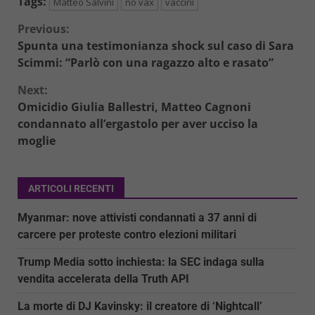
Tags:
Matteo Salvini
no vax
vaccini
Continue
Previous:
Spunta una testimonianza shock sul caso di Sara
Reading
Scimmi: “Parlò con una ragazzo alto e rasato”
Next:
Omicidio Giulia Ballestri, Matteo Cagnoni
condannato all’ergastolo per aver ucciso la
moglie
ARTICOLI RECENTI
Myanmar: nove attivisti condannati a 37 anni di
carcere per proteste contro elezioni militari
Trump Media sotto inchiesta: la SEC indaga sulla
vendita accelerata della Truth API
La morte di DJ Kavinsky: il creatore di ‘Nightcall’