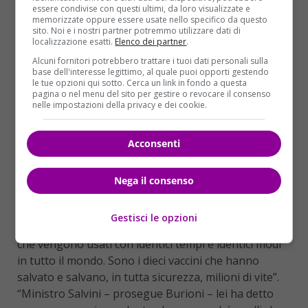
“per il loro coraggio” ai ricercatori Antonietta
essere condivise con questi ultimi, da loro visualizzate e
Gatti e Stefano Montanari
. I due sono marito e
memorizzate oppure essere usate nello specifico da questo
sito. Noi e i nostri partner potremmo utilizzare dati di
moglie, paladini dei no-vax e da anni nel mirino dei
localizzazione esatti.
Elenco dei partner
.
medici e dei ricercatori che si occupano di vaccini,
Alcuni fornitori potrebbero trattare i tuoi dati personali sulla
come scrive su
Repubblica.it
Michele Bocci. Montanari
base dell'interesse legittimo, al quale puoi opporti gestendo
le tue opzioni qui sotto. Cerca un link in fondo a questa
e Gatti sostengono che nei vaccini ci siano
pagina o nel menu del sito per gestire o revocare il consenso
nanoparticelle pericolose e stanno facendo una
nelle impostazioni della privacy e dei cookie.
raccolta online tra i propri sostenitori per acquistare
un nuovo microscopio speciale (hanno raggiunto la
Acconsenti
cifra di circa 70 mila euro).
Durissima la replica dell’immunolgo Roberto
Nega il consenso
Burioni
: “No, Ministro Salvini – scrive il professore
sulla sua pagina Facebook – dieci vaccini non sono
Gestisci le opzioni
inutili e tantomeno dannosi. Sono gli stessi vaccini
che vengono usati con identici tempi e identici modi
in tutto il mondo. Sono i dieci vaccini che hanno
salvato e salvano, in tutta sicurezza, milioni di vite”.
“Ministro Salvini – prosegue Burioni – lei ha detto