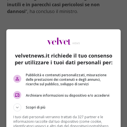
inutili e in parecchi casi pericolosi se non
dannosi
“, ha concluso il ministro.
velvetnews.it richiede il tuo consenso
per utilizzare i tuoi dati personali per:
Pubblicità e contenuti personalizzati, misurazione
delle prestazioni dei contenuti e degli annunci,
ricerche sul pubblico, sviluppo di servizi
Archiviare informazioni su dispositivo e/o accedervi
Come se non bastasse per gettare acqua sul fuoco
Scopri di più
delle polemiche ormai quotidiane sulle sue
I tuoi dati personali verranno trattati da 327 partner e le
esternazioni, il ministro dell’Interno,
ha ringraziato
informazioni raccolte dal tuo dispositivo (come cookie,
identificatori univoci e altri dati del dispositivo) potrebbero