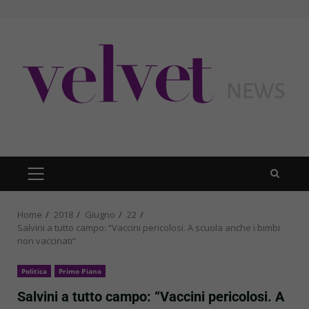
Skip
to
content
PRIMARY
MENU
Home
2018
Giugno
22
Salvini a tutto campo: “Vaccini pericolosi. A scuola anche i bimbi
non vaccinati”
Politica
Primo Piano
Salvini a tutto campo: “Vaccini pericolosi. A