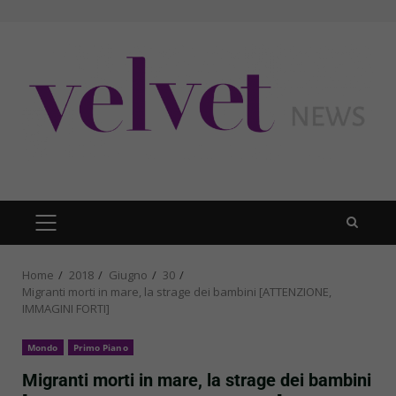
Skip
to
content
PRIMARY
MENU
Home
2018
Giugno
30
Migranti morti in mare, la strage dei bambini [ATTENZIONE,
IMMAGINI FORTI]
Mondo
Primo Piano
Migranti morti in mare, la strage dei bambini