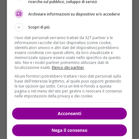
ricerche sul pubblico, sviluppo di servizi
una vita lontana dalla miseria e dalla fame, il nostro
ministro dell’Interno,
Matteo Salvini
, intervenuto
Archiviare informazioni su dispositivo e/o accedervi
ieri a margine del Festival del Lavoro a Milano,
sostiene che “l’Italia torna a contare in Europa” e che
Scopri di più
occorre “la chiusura dei porti alle ong”.
I tuoi dati personali verranno trattati da 327 partner e le
informazioni raccolte dal tuo dispositivo (come cookie,
identificatori univoci e altri dati del dispositivo) potrebbero
essere condivise con questi ultimi, da loro visualizzate e
memorizzate oppure essere usate nello specifico da questo
sito. Noi e i nostri partner potremmo utilizzare dati di
localizzazione esatti.
Elenco dei partner
.
Alcuni fornitori potrebbero trattare i tuoi dati personali sulla
base dell'interesse legittimo, al quale puoi opporti gestendo
le tue opzioni qui sotto. Cerca un link in fondo a questa
pagina o nel menu del sito per gestire o revocare il consenso
nelle impostazioni della privacy e dei cookie.
Acconsenti
Nega il consenso
“Aspettiamo di leggere il documento – ha detto ieri