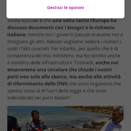
Salvini commentano l’accordo, più formale che altro,
Gestisci le opzioni
raggiunto con l’Europa sul tema dei migranti – la
svolta epocale è che
una volta tanto l’Europa ha
discusso documenti con i bisogni e le richieste
italiane
, mentre con i governi passati eravamo noi a
inseguire gli altri. Adesso vogliamo vedere i numeri i
soldi i fatti concreti. Per intanto, per quello che è di
competenza del mio ministero, ma ho sentito anche
il ministro delle infrastrutture Toninelli,
anche noi
emaneremo una circolare che chiude i nostri
porti non solo allo sbarco, ma anche alle attività
di rifornimento delle ONG
che sono organismi che
spesso sono al di fuori della legge e che sono
indesiderati nei porti italiani”.​