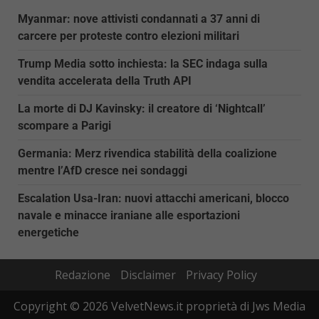
Myanmar: nove attivisti condannati a 37 anni di
carcere per proteste contro elezioni militari
Trump Media sotto inchiesta: la SEC indaga sulla
vendita accelerata della Truth API
La morte di DJ Kavinsky: il creatore di ‘Nightcall’
scompare a Parigi
Germania: Merz rivendica stabilità della coalizione
mentre l’AfD cresce nei sondaggi
Escalation Usa-Iran: nuovi attacchi americani, blocco
navale e minacce iraniane alle esportazioni
energetiche
Redazione
Disclaimer
Privacy Policy
Copyright © 2026 VelvetNews.it proprietà di Jws Media