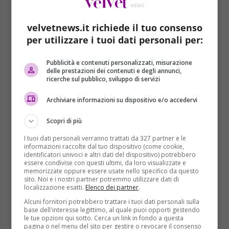
scrive sul sito del
Giornale
Luca Romano. A
Bologna
Today
il sottosegretario denuncia: “Al di là delle
velvetnews.it richiede il tuo consenso
scritte contro Matteo Salvini, quella potrebbe essere
per utilizzare i tuoi dati personali per:
opera di uno squilibrato, a quel punto mi preoccupo
dei cittadini che passano da lì ogni giorno. Che tipi di
Pubblicità e contenuti personalizzati, misurazione
delle prestazioni dei contenuti e degli annunci,
controlli ci sono all’interno? Hanno tutti fatto finta di
ricerche sul pubblico, sviluppo di servizi
niente?”.
Archiviare informazioni su dispositivo e/o accedervi
E a commentare quanto accaduto è stato lo stesso
Matteo Salvini che su Twitter ha affermato:
Scopri di più
“
Qualche vigliacco
– scrive il leader del Carroccio –
I tuoi dati personali verranno trattati da 327 partner e le
insulta me, la Lega, e i milioni di cittadini che ci hanno
informazioni raccolte dal tuo dispositivo (come cookie,
dato fiducia e ci chiedono ogni giorno di portare un
identificatori univoci e altri dati del dispositivo) potrebbero
essere condivise con questi ultimi, da loro visualizzate e
po’ di buonsenso al governo. I delinquenti nazisti
memorizzate oppure essere usate nello specifico da questo
siete voi, che pena.
Non ci fate paura
– conclude –
sito. Noi e i nostri partner potremmo utilizzare dati di
localizzazione esatti.
Elenco dei partner
.
noi andiamo avanti!”.
Alcuni fornitori potrebbero trattare i tuoi dati personali sulla
base dell'interesse legittimo, al quale puoi opporti gestendo
le tue opzioni qui sotto. Cerca un link in fondo a questa
pagina o nel menu del sito per gestire o revocare il consenso