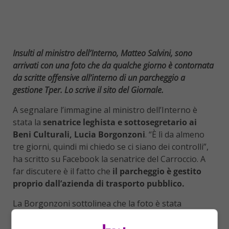
Insulti al ministro dell’Interno, Matteo Salvini, sono
arrivati con una foto che da qualche giorno è contornata
da scritte offensive all’interno di un parcheggio a
gestione Tper. Lo scrive il sito del Giornale.
A segnalare l’immagine al ministro dell’Interno è
stata la
senatrice leghista e sottosegretario ai
Beni Culturali, Lucia Borgonzoni
. “È lì da almeno
tre giorni, quindi mi chiedo se ci siano dei controlli”,
ha scritto su Facebook la senatrice del Carroccio. A
far discutere è il fatto che
il parcheggio è gestito
proprio dall’azienda di trasporto pubblico.
La Borgonzoni sottolinea che la foto è stata
attaccata proprio in una
saletta accessibile al
pubblico
dove si trova un distributore di bevande,