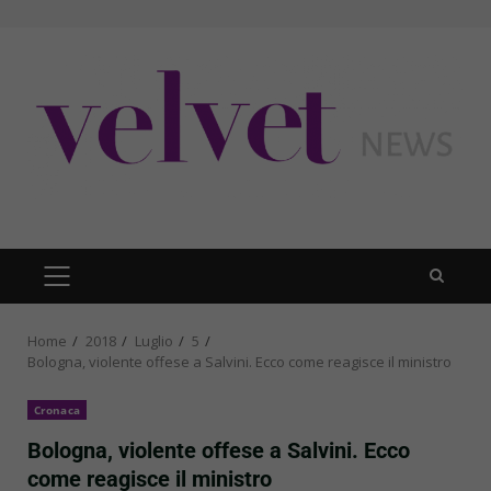
Skip
to
content
PRIMARY
MENU
Home
2018
Luglio
5
Bologna, violente offese a Salvini. Ecco come reagisce il ministro
Cronaca
Bologna, violente offese a Salvini. Ecco
come reagisce il ministro