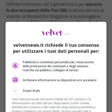
Difficile l’intervento dei Vigili del fuoco per
estrarre
le due occupanti della Fiat 500
: la donna che era al
volante, di Montecchio Maggiore, e la passeggera,
una donna di 52 anni di Arzignano, S. L., che è
andata in arresto cardiaco
è stata rianimata sul
posto e poi portata in ospedale, dove
si trova in
gravi condizioni
.
velvetnews.it richiede il tuo consenso
Secondo quanto si è appreso,
Marco Paolini – che
per utilizzare i tuoi dati personali per:
ha 62 anni
e vive da tempo a Dolo nel Veneziano –
non avrebbe riportato conseguenze, se non
un
Pubblicità e contenuti personalizzati, misurazione
delle prestazioni dei contenuti e degli annunci,
forte stato di shock.
L’attore è stato sentito dagli
ricerche sul pubblico, sviluppo di servizi
agenti della Polstrada per la ricostruzione della
dinamica dell’incidente:
avrebbe ammesso di essersi
Archiviare informazioni su dispositivo e/o accedervi
distratto
e aver tamponato l’auto che lo precedeva.
Scopri di più
È stato quindi
indagato per lesioni
gravissime
. L’attore viaggiava in direzione Venezia e
I tuoi dati personali verranno trattati da 327 partner e le
informazioni raccolte dal tuo dispositivo (come cookie,
dopo l’incidente, sconvolto,
ha dichiarato: “È stata
identificatori univoci e altri dati del dispositivo) potrebbero
colpa mia, starò molto vicino alle donne ferite”
.
essere condivise con questi ultimi, da loro visualizzate e