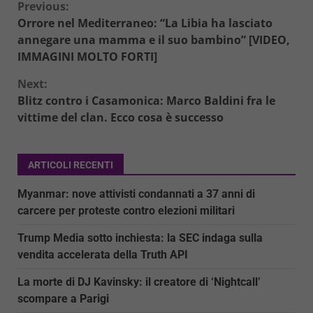
Continue
Previous:
Orrore nel Mediterraneo: “La Libia ha lasciato
Reading
annegare una mamma e il suo bambino” [VIDEO,
IMMAGINI MOLTO FORTI]
Next:
Blitz contro i Casamonica: Marco Baldini fra le
vittime del clan. Ecco cosa è successo
ARTICOLI RECENTI
Myanmar: nove attivisti condannati a 37 anni di
carcere per proteste contro elezioni militari
Trump Media sotto inchiesta: la SEC indaga sulla
vendita accelerata della Truth API
La morte di DJ Kavinsky: il creatore di ‘Nightcall’
scompare a Parigi