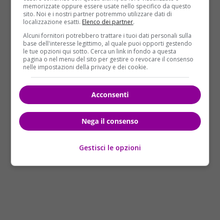
memorizzate oppure essere usate nello specifico da questo
Paolini pare avesse ricevute da poco un messaggio
sito. Noi e i nostri partner potremmo utilizzare dati di
telefonico su WhatsApp, ma ha detto di non essere
localizzazione esatti.
Elenco dei partner
.
stato al telefono in quel momento. Dopo circa due
Alcuni fornitori potrebbero trattare i tuoi dati personali sulla
ore in caserma, l’attore è stato riaccompagnato a
base dell'interesse legittimo, al quale puoi opporti gestendo
le tue opzioni qui sotto. Cerca un link in fondo a questa
casa dal fratello e dalla moglie subito arrivati in auto
pagina o nel menu del sito per gestire o revocare il consenso
da Dolo.
nelle impostazioni della privacy e dei cookie.
Acconsenti
Nega il consenso
Gestisci le opzioni