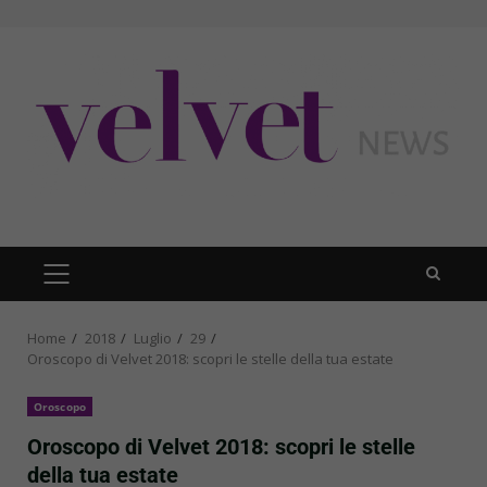
Skip
to
content
PRIMARY
MENU
Home
2018
Luglio
29
Oroscopo di Velvet 2018: scopri le stelle della tua estate
Oroscopo
Oroscopo di Velvet 2018: scopri le stelle
della tua estate