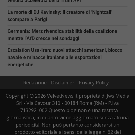
vendita accelerata della Truth API
La morte di DJ Kavinsky: il creatore di ‘Nightcall’
scompare a Parigi
Germania: Merz rivendica stabilità della coalizione
mentre l’AfD cresce nei sondaggi
Escalation Usa-Iran: nuovi attacchi americani, blocco
navale e minacce iraniane alle esportazioni
energetiche
Redazione
Disclaimer
Privacy Policy
Copyright © 2026 VelvetNews.it proprietà di Jws Media
Srl - Via Cavour 310 - 00184 Roma (RM) - P.Iva
17132921002 Questo blog non è una testata
giornalistica, in quanto viene aggiornato senza alcuna
periodicità. Non può pertanto considerarsi un
prodotto editoriale ai sensi della legge n. 62 del