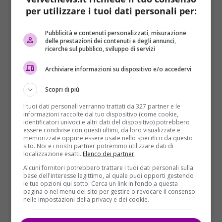
per utilizzare i tuoi dati personali per:
Pubblicità e contenuti personalizzati, misurazione
delle prestazioni dei contenuti e degli annunci,
ricerche sul pubblico, sviluppo di servizi
Archiviare informazioni su dispositivo e/o accedervi
Scopri di più
Jennifer Lopez (24/07/1969)
I tuoi dati personali verranno trattati da 327 partner e le
informazioni raccolte dal tuo dispositivo (come cookie,
identificatori univoci e altri dati del dispositivo) potrebbero
essere condivise con questi ultimi, da loro visualizzate e
memorizzate oppure essere usate nello specifico da questo
sito. Noi e i nostri partner potremmo utilizzare dati di
localizzazione esatti.
Elenco dei partner
.
Alcuni fornitori potrebbero trattare i tuoi dati personali sulla
VERGINE
base dell'interesse legittimo, al quale puoi opporti gestendo
Cari Vergine, questa è un’estate
le tue opzioni qui sotto. Cerca un link in fondo a questa
pagina o nel menu del sito per gestire o revocare il consenso
malinconica per voi, tornate
nelle impostazioni della privacy e dei cookie.
continuamente al passato con la
vostra mente. Iniziate a pensare al presente,