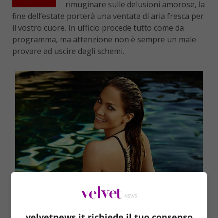
rimuginare sulle delusioni amorose, la
fine dell’estate porterà una ventata di aria fresca per
il vostro cuore. In ufficio procede tutto come da
programma, ma attenzione non è sempre un male
provare ad uscire dagli schemi.
velvetnews.it richiede il tuo consenso