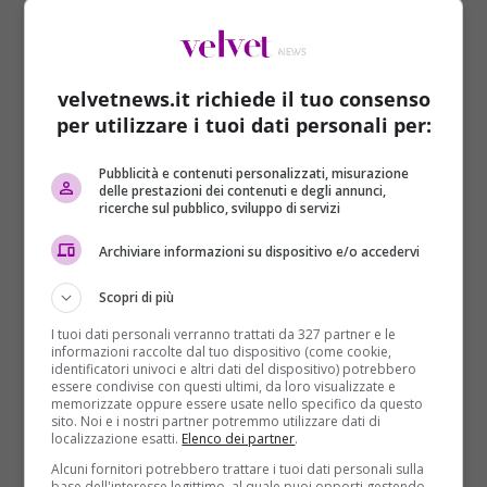
velvetnews.it richiede il tuo consenso
per utilizzare i tuoi dati personali per:
Pubblicità e contenuti personalizzati, misurazione
delle prestazioni dei contenuti e degli annunci,
ricerche sul pubblico, sviluppo di servizi
Politica
Primo Piano
Archiviare informazioni su dispositivo e/o accedervi
Salvini show a tutto campo: “Ragazzi
Scopri di più
maleducati? Ci sarà di nuovo il servizio
militare”
I tuoi dati personali verranno trattati da 327 partner e le
informazioni raccolte dal tuo dispositivo (come cookie,
Redazione Velvet
12/08/2018
identificatori univoci e altri dati del dispositivo) potrebbero
essere condivise con questi ultimi, da loro visualizzate e
“Vorrei che oltre ai diritti tornassero a esserci i
memorizzate oppure essere usate nello specifico da questo
sito. Noi e i nostri partner potremmo utilizzare dati di
doveri”. Di fronte ai casi di mancanza di...
localizzazione esatti.
Elenco dei partner
.
Alcuni fornitori potrebbero trattare i tuoi dati personali sulla
Read More
base dell'interesse legittimo, al quale puoi opporti gestendo