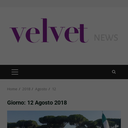
Skip
to
content
PRIMARY
MENU
Home
2018
Agosto
12
Giorno:
12 Agosto 2018