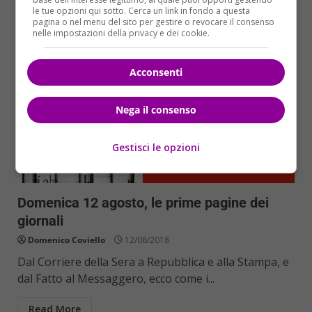
le tue opzioni qui sotto. Cerca un link in fondo a questa
pagina o nel menu del sito per gestire o revocare il consenso
nelle impostazioni della privacy e dei cookie.
Acconsenti
Nega il consenso
Gestisci le opzioni
Rassegna stampa
Domenica 12 agosto, le prime pagine dei
giornali
Domenico Coviello
12/08/2018
Dal Corriere della Sera a Repubblica e alla Stampa, e
dal Fatto al Messaggero, ecco come i...
Read More