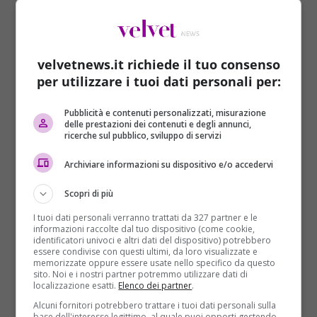
non abbattervi soprattutto per la salute. Benissimo
l’amore.
VERGINE
velvetnews.it richiede il tuo consenso
Cari Vergine, ottima la vostra
per utilizzare i tuoi dati personali per:
settimana dal punto di vista
professionale. Inoltre da giovedì
Pubblicità e contenuti personalizzati, misurazione
Venere influirà sulla vostra serenità, donandovi
delle prestazioni dei contenuti e degli annunci,
ricerche sul pubblico, sviluppo di servizi
giorni felici e rilassati. Qualcosa cambia nel weekend,
soprattutto domenica 23, giornata in cui potreste
Archiviare informazioni su dispositivo e/o accedervi
prendere decisioni sbagliate sui vostri rapporti
sociali.
Scopri di più
I tuoi dati personali verranno trattati da 327 partner e le
BILANCIA
informazioni raccolte dal tuo dispositivo (come cookie,
identificatori univoci e altri dati del dispositivo) potrebbero
Cari Bilancia, la settimana per voi
essere condivise con questi ultimi, da loro visualizzate e
sarà davvero pesante per una mole di
memorizzate oppure essere usate nello specifico da questo
sito. Noi e i nostri partner potremmo utilizzare dati di
lavoro non indifferente, le cose però
localizzazione esatti.
Elenco dei partner
.
miglioreranno da giovedì, giornata ideale per
Alcuni fornitori potrebbero trattare i tuoi dati personali sulla
esplorare posti nuovi in compagnia di persone
base dell'interesse legittimo, al quale puoi opporti gestendo