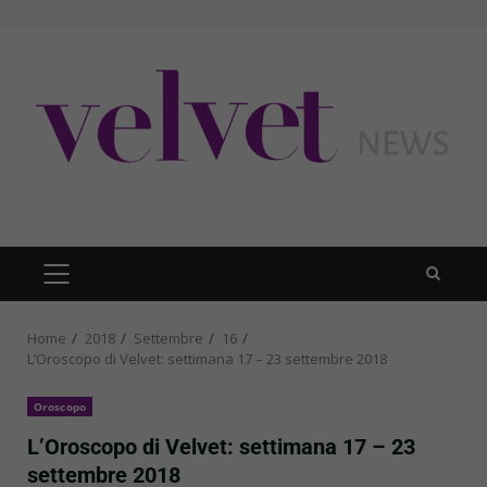
Skip
to
content
PRIMARY
MENU
Home
2018
Settembre
16
L’Oroscopo di Velvet: settimana 17 – 23 settembre 2018
Oroscopo
L’Oroscopo di Velvet: settimana 17 – 23
settembre 2018