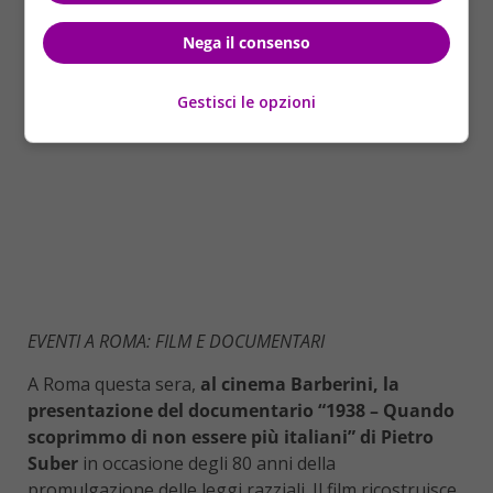
Nega il consenso
Gestisci le opzioni
EVENTI A ROMA: FILM E DOCUMENTARI
A Roma questa sera,
al cinema Barberini, la
presentazione del documentario “1938 – Quando
scoprimmo di non essere più italiani” di Pietro
Suber
in occasione degli 80 anni della
promulgazione delle leggi razziali. Il film ricostruisce