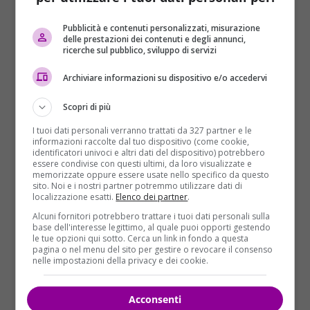
Pubblicità e contenuti personalizzati, misurazione
delle prestazioni dei contenuti e degli annunci,
ricerche sul pubblico, sviluppo di servizi
Archiviare informazioni su dispositivo e/o accedervi
Scopri di più
IL MESSAGGIO DEL RABBINO CAPO
I tuoi dati personali verranno trattati da 327 partner e le
informazioni raccolte dal tuo dispositivo (come cookie,
identificatori univoci e altri dati del dispositivo) potrebbero
Il rabbino Capo della Comunità ebraica di Roma,
essere condivise con questi ultimi, da loro visualizzate e
Riccardo Di Segni
, ha infine ricordato che “dietro a
memorizzate oppure essere usate nello specifico da questo
sito. Noi e i nostri partner potremmo utilizzare dati di
questa tragedia ci sono un’infinità di storie e vicende.
localizzazione esatti.
Elenco dei partner
.
Nella razzia dei nazisti di quel giorno vennero portati
Alcuni fornitori potrebbero trattare i tuoi dati personali sulla
in questo luogo 1.259 ebrei, di questi furono
base dell'interesse legittimo, al quale puoi opporti gestendo
deportati 1.020, gli altri uscirono indenni da quella
le tue opzioni qui sotto. Cerca un link in fondo a questa
pagina o nel menu del sito per gestire o revocare il consenso
porta. Oggi – ha sottolineato –
dobbiamo ricordare
nelle impostazioni della privacy e dei cookie.
questi fatti per impedire che si ripiombi in quella
barbarie di 75 anni fa
“.
Acconsenti