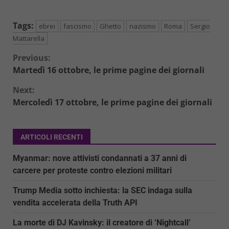
Tags:
ebrei
fascismo
Ghetto
nazismo
Roma
Sergio
Mattarella
Continue
Previous:
Martedì 16 ottobre, le prime pagine dei giornali
Reading
Next:
Mercoledì 17 ottobre, le prime pagine dei giornali
ARTICOLI RECENTI
Myanmar: nove attivisti condannati a 37 anni di
carcere per proteste contro elezioni militari
Trump Media sotto inchiesta: la SEC indaga sulla
vendita accelerata della Truth API
La morte di DJ Kavinsky: il creatore di ‘Nightcall’