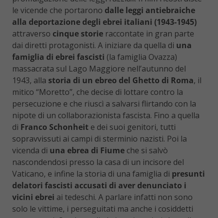
le vicende che portarono
dalle leggi antiebraiche
alla deportazione degli ebrei italiani (1943-1945)
attraverso
cinque storie
raccontate in gran parte
dai diretti protagonisti. A iniziare da quella di
una
famiglia di ebrei fascisti
(la famiglia Ovazza)
massacrata sul Lago Maggiore nell’autunno del
1943, alla
storia di un ebreo del Ghetto di Roma
, il
mitico “Moretto”, che decise di lottare contro la
persecuzione e che riuscì a salvarsi flirtando con la
nipote di un collaborazionista fascista. Fino a quella
di
Franco Schonheit
e dei suoi genitori, tutti
sopravvissuti ai campi di sterminio nazisti. Poi la
vicenda di
una ebrea di Fiume
che si salvò
nascondendosi presso la casa di un incisore del
Vaticano, e infine la storia di una famiglia di
presunti
delatori fascisti accusati di aver denunciato i
vicini ebrei
ai tedeschi. A parlare infatti non sono
solo le vittime, i perseguitati ma anche i cosiddetti