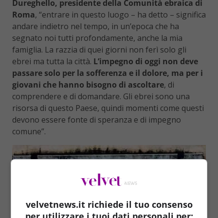
Dureghello, presidente della Comunità ebraica di
Roma
, “entrare in questo luogo – ha detto – significa
andare indietro nel tempo, in un’epoca che ha
segnato noi tutti profondamente, anche la mia
famiglia. La razzia di quei giorni non ferì solo gli
ebrei ma tutta la città.
L’impegno di oggi non deve
passare solo per la sofferenza e il dolore, ma per i
giovani che hanno bisogno di ascoltare
, di
comprendere e di domandare. Gli ebrei sono una
risorsa di questo Paese, quindi momenti come questi
devono essere fonte di speranza e di impegno
comune”.
velvetnews.it richiede il tuo consenso
per utilizzare i tuoi dati personali per: