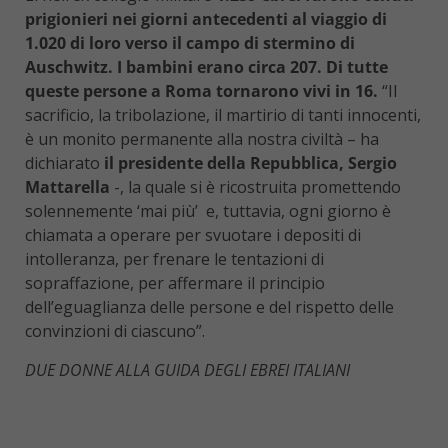
prigionieri nei giorni antecedenti al viaggio di
1.020 di loro verso il campo di stermino di
Auschwitz. I bambini erano circa 207. Di tutte
queste persone a Roma tornarono vivi in 16.
“Il
sacrificio, la tribolazione, il martirio di tanti innocenti,
è un monito permanente alla nostra civiltà – ha
dichiarato
il presidente della Repubblica, Sergio
Mattarella
-, la quale si è ricostruita promettendo
solennemente ‘mai più’ e, tuttavia, ogni giorno è
chiamata a operare per svuotare i depositi di
intolleranza, per frenare le tentazioni di
sopraffazione, per affermare il principio
dell’eguaglianza delle persone e del rispetto delle
convinzioni di ciascuno”.
DUE DONNE ALLA GUIDA DEGLI EBREI ITALIANI