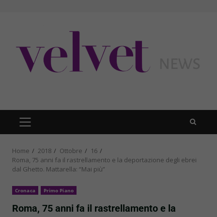
Skip
to
content
PRIMARY
MENU
Home
2018
Ottobre
16
Roma, 75 anni fa il rastrellamento e la deportazione degli ebrei
dal Ghetto. Mattarella: “Mai più”
Cronaca
Primo Piano
Roma, 75 anni fa il rastrellamento e la