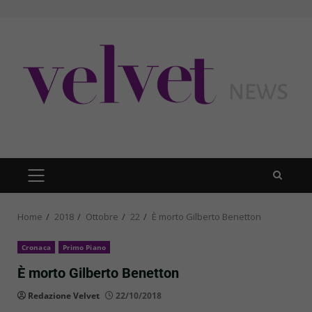
Skip
to
content
PRIMARY
MENU
Home
2018
Ottobre
22
È morto Gilberto Benetton
Cronaca
Primo Piano
È morto Gilberto Benetton
Redazione Velvet
22/10/2018