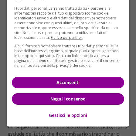
I tuoi dati personali verranno trattati da 327 partner e le
“
Il disastro di Genova deve essere per noi come
informazioni raccolte dal tuo dispositivo (come cookie,
azionisti un monito perenne
, anche se terribile e
identificatori univoci e altri dati del dispositivo) potrebbero
essere condivise con questi ultimi, da loro visualizzate e
per sempre angoscioso nei nostri cuori,
a non
memorizzate oppure essere usate nello specifico da questo
abbassare mai la guardia e continuare a spingere
sito. Noi e i nostri partner potremmo utilizzare dati di
localizzazione esatti.
Elenco dei partner
.
il management, che ha la responsabilità della
gestione, a fare sempre di più e di meglio
,
Alcuni fornitori potrebbero trattare i tuoi dati personali sulla
base dell'interesse legittimo, al quale puoi opporti gestendo
nell’interesse di tutti, e ripeto tutti”. Sono le parole
le tue opzioni qui sotto. Cerca un link in fondo a questa
che Gilberto Benetton pronunciò nell’intervista
pagina o nel menu del sito per gestire o revocare il consenso
nelle impostazioni della privacy e dei cookie.
rilasciata al
Corriere della Sera
a tre settimane dal
crollo del ponte Morandi. Come è noto il Gruppo
Acconsenti
Benetton controlla la società Atlantia che, a sua
volta, controlla Autostrade per l’Italia. Il governo
Conte fin da subito affermò, soprattutto tramite il
Nega il consenso
vicepremier Lugi Di Maio, che Autostrade per l’Italia
sarebbe stata estromessa dal progetto di
Gestisci le opzioni
ricostruzione del ponte. I Benetton divennero
bersaglio e simbolo del disastro. Adesso, però, non si
esclude del tutto che il commissario straordinario