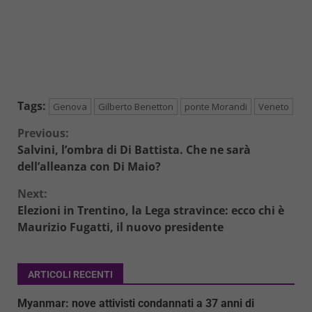
Tags:
Genova
Gilberto Benetton
ponte Morandi
Veneto
Continue
Previous:
Salvini, l’ombra di Di Battista. Che ne sarà
Reading
dell’alleanza con Di Maio?
Next:
Elezioni in Trentino, la Lega stravince: ecco chi è
Maurizio Fugatti, il nuovo presidente
ARTICOLI RECENTI
Myanmar: nove attivisti condannati a 37 anni di