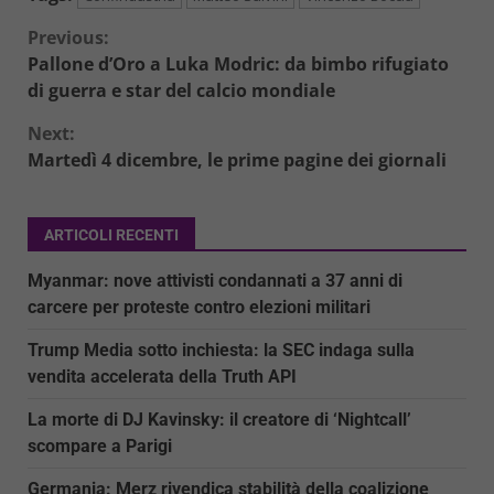
Continue
Previous:
Pallone d’Oro a Luka Modric: da bimbo rifugiato
Reading
di guerra e star del calcio mondiale
Next:
Martedì 4 dicembre, le prime pagine dei giornali
ARTICOLI RECENTI
Myanmar: nove attivisti condannati a 37 anni di
carcere per proteste contro elezioni militari
Trump Media sotto inchiesta: la SEC indaga sulla
vendita accelerata della Truth API
La morte di DJ Kavinsky: il creatore di ‘Nightcall’
scompare a Parigi
Germania: Merz rivendica stabilità della coalizione