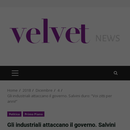
Skip
to
content
PRIMARY
MENU
Home
2018
Dicembre
4
Gli industriali attaccano il governo. Salvini duro: “Voi zitti per
anni!”
Politica
Primo Piano
Gli industriali attaccano il governo. Salvini