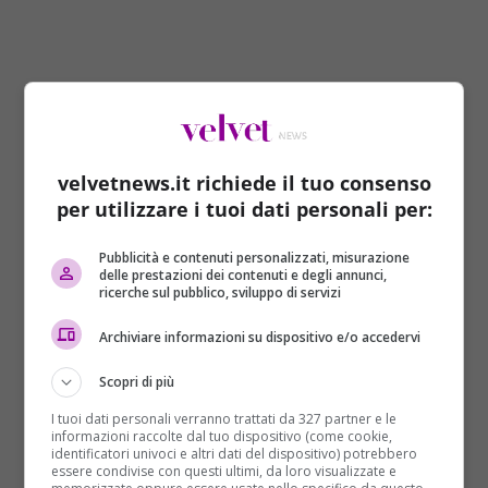
velvetnews.it richiede il tuo consenso
per utilizzare i tuoi dati personali per:
“
C’è qualcuno che è stato zitto per anni quando
gli italiani, gli imprenditori e gli artigiani
Pubblicità e contenuti personalizzati, misurazione
delle prestazioni dei contenuti e degli annunci,
venivano massacrati
– è la risposta critica a
ricerche sul pubblico, sviluppo di servizi
Confindustria da parte del vicepremier e ministro
dell’Interno Matteo Salvini -.
Ora ci lasciassero
Archiviare informazioni su dispositivo e/o accedervi
lavorare
e l’Italia sarà molto migliore di come
Scopri di più
l’abbiamo trovata”. Salvini ha rilasciato queste
dichiarazioni ai giornalisti a margine delle
I tuoi dati personali verranno trattati da 327 partner e le
informazioni raccolte dal tuo dispositivo (come cookie,
celebrazioni di Santa Barbara, patrona dei Vigili del
identificatori univoci e altri dati del dispositivo) potrebbero
fuoco, oggi 4 dicembre. “Siamo qui da sei mesi – ha
essere condivise con questi ultimi, da loro visualizzate e