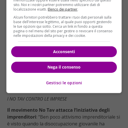
memorizzate oppure essere usate nello specifico da questo
ribadito – ascolterò tutti, incontrerò tutti, ma
sito. Noi e i nostri partner potremmo utilizzare dati di
lasciateci lavorare”.
localizzazione esatti.
Elenco dei partner
.
Alcuni fornitori potrebbero trattare i tuoi dati personali sulla
Quanto alla manovra e alla trattativa con
base dell'interesse legittimo, al quale puoi opporti gestendo
l’Europa
, il leader della Lega afferma che “il 2% (del
le tue opzioni qui sotto. Cerca un link in fondo a questa
pagina o nel menu del sito per gestire o revocare il consenso
rapporto fra debito e prodotto interno lordo, ndr.) è
nelle impostazioni della privacy e dei cookie.
un numero su cui si esercitano giornalisti e
commissari Ue, noi badiamo alla sostanza e a
Acconsenti
trovare risorse”. “
Noi facciamo una manovra seria
– ha aggiunto – che
non dipenderà dallo zero
virgola ma dai contenuti
. Una manovra che ha
Nega il consenso
degli investimenti che non ci sono mai stati negli
anni precedenti”. Quanto alla Tav, Salvini ha poi
Gestisci le opzioni
ribadito “di essere per l’Italia dei sì”.
I NO TAV CONTRO LE IMPRESE
Il movimento No Tav attacca l’iniziativa degli
imprenditori
: “Ben poco attivismo imprenditoriale si
è visto quando la disoccupazione giovanile ha