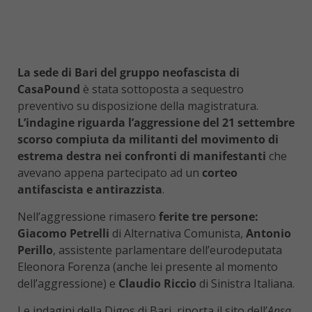
La sede di Bari del gruppo neofascista di
CasaPound
è stata sottoposta a sequestro
preventivo su disposizione della magistratura.
L’indagine riguarda l’aggressione del 21 settembre
scorso compiuta da militanti del movimento di
estrema destra nei confronti di manifestanti
che
avevano appena partecipato ad un
corteo
antifascista e antirazzista
.
Nell’aggressione rimasero
ferite tre persone:
Giacomo Petrelli
di Alternativa Comunista,
Antonio
Perillo
, assistente parlamentare dell’eurodeputata
Eleonora Forenza (anche lei presente al momento
dell’aggressione) e
Claudio Riccio
di Sinistra Italiana.
Le indagini della Digos di Bari, riporta il sito dell’
Ansa
,