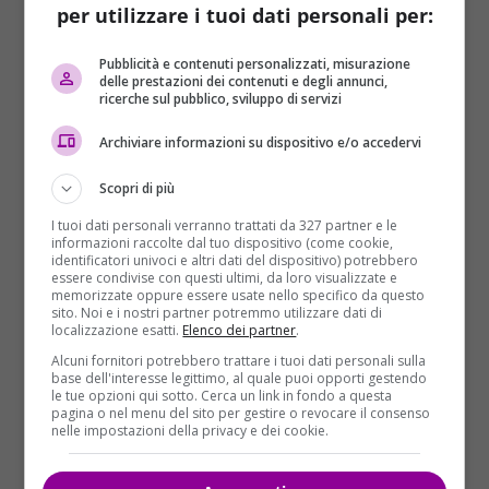
per utilizzare i tuoi dati personali per:
Pubblicità e contenuti personalizzati, misurazione
delle prestazioni dei contenuti e degli annunci,
ricerche sul pubblico, sviluppo di servizi
Archiviare informazioni su dispositivo e/o accedervi
Scopri di più
I tuoi dati personali verranno trattati da 327 partner e le
informazioni raccolte dal tuo dispositivo (come cookie,
identificatori univoci e altri dati del dispositivo) potrebbero
essere condivise con questi ultimi, da loro visualizzate e
Stando alle indagini della Digos,
la sera del 21
memorizzate oppure essere usate nello specifico da questo
sito. Noi e i nostri partner potremmo utilizzare dati di
settembre dieci militanti di CasaPound
, dinanzi
localizzazione esatti.
Elenco dei partner
.
alla sede di via Eritrea, “in esecuzione di un
Alcuni fornitori potrebbero trattare i tuoi dati personali sulla
medesimo disegno criminoso giustificato dalla
base dell'interesse legittimo, al quale puoi opporti gestendo
ideologia fascista” con “
sfollagente
,
manubri da
le tue opzioni qui sotto. Cerca un link in fondo a questa
pagina o nel menu del sito per gestire o revocare il consenso
palestra
,
manganello telescopico
,
cintura dei
nelle impostazioni della privacy e dei cookie.
pantaloni
” e con premeditazione, hanno causato
lesioni personali ad almeno quattro manifestanti.