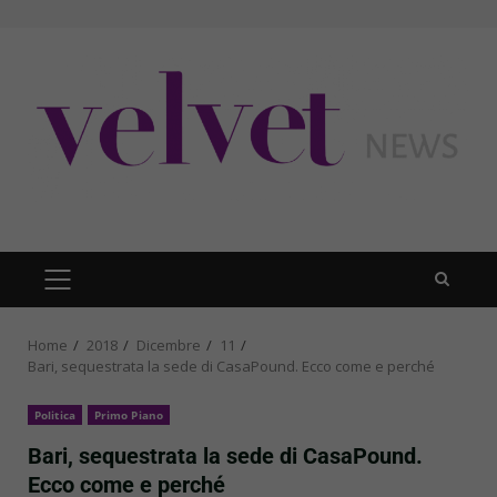
Skip
to
content
PRIMARY
MENU
Home
2018
Dicembre
11
Bari, sequestrata la sede di CasaPound. Ecco come e perché
Politica
Primo Piano
Bari, sequestrata la sede di CasaPound.
Ecco come e perché