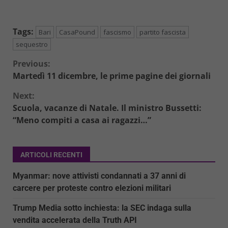
Tags:
Bari
CasaPound
fascismo
partito fascista
sequestro
Continue
Previous:
Martedì 11 dicembre, le prime pagine dei giornali
Reading
Next:
Scuola, vacanze di Natale. Il ministro Bussetti:
“Meno compiti a casa ai ragazzi…”
ARTICOLI RECENTI
Myanmar: nove attivisti condannati a 37 anni di
carcere per proteste contro elezioni militari
Trump Media sotto inchiesta: la SEC indaga sulla
vendita accelerata della Truth API