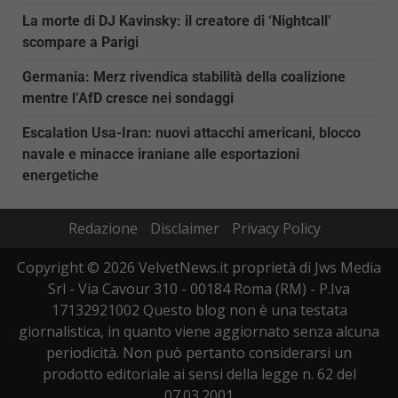
La morte di DJ Kavinsky: il creatore di ‘Nightcall’
scompare a Parigi
Germania: Merz rivendica stabilità della coalizione
mentre l’AfD cresce nei sondaggi
Escalation Usa-Iran: nuovi attacchi americani, blocco
navale e minacce iraniane alle esportazioni
energetiche
Redazione
Disclaimer
Privacy Policy
Copyright © 2026 VelvetNews.it proprietà di Jws Media
Srl - Via Cavour 310 - 00184 Roma (RM) - P.Iva
17132921002 Questo blog non è una testata
giornalistica, in quanto viene aggiornato senza alcuna
periodicità. Non può pertanto considerarsi un
prodotto editoriale ai sensi della legge n. 62 del
07.03.2001