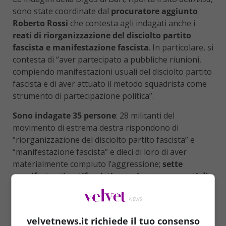
sono state coordinate dal
procuratore aggiunto
Roberto Rossi
che contesta agli indagati anche i
reati di riorganizzazione del disciolto partito
fascista e manifestazione fascista
. In particolare, si
contesta di “aver partecipato a pubbliche riunioni,
compiendo manifestazioni usuali del disciolto partito
fascista e di aver attuato il metodo squadrista come
strumento di partecipazione politica”.
Sono indagate 35 persone
: 28 militanti del
movimento di estrema destra rispondono di
“riorganizzazione del disciolto partito fascista” e
“manifestazione fascista” e dieci di loro di aver
materialmente compiuto l’aggressione;
sette
manifestanti antifascisti sono invece accusati di
violenza e minaccia a pubblico ufficiale.
velvetnews.it richiede il tuo consenso