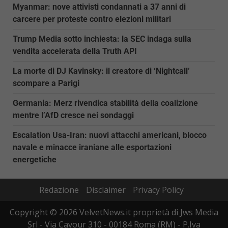
Myanmar: nove attivisti condannati a 37 anni di
carcere per proteste contro elezioni militari
Trump Media sotto inchiesta: la SEC indaga sulla
vendita accelerata della Truth API
La morte di DJ Kavinsky: il creatore di ‘Nightcall’
scompare a Parigi
Germania: Merz rivendica stabilità della coalizione
mentre l’AfD cresce nei sondaggi
Escalation Usa-Iran: nuovi attacchi americani, blocco
navale e minacce iraniane alle esportazioni
energetiche
Redazione
Disclaimer
Privacy Policy
Copyright © 2026 VelvetNews.it proprietà di Jws Media
Srl - Via Cavour 310 - 00184 Roma (RM) - P.Iva