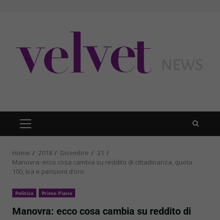
Skip
to
content
PRIMARY
MENU
Home
2018
Dicembre
21
Manovra: ecco cosa cambia su reddito di cittadinanza, quota
100, Iva e pensioni d’oro
Politica
Primo Piano
Manovra: ecco cosa cambia su reddito di