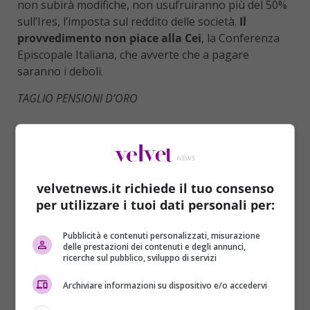
non subirà modifiche, non usufruiranno più del 50%
sull’Ires, l’imposta sul reddito delle società.
Il
provvedimento non piace alla Cei
, la Conferenza
Episcopale Italiana, che avverte che a pagare
saranno i deboli.
TAGLIO PENSIONI D’ORO
velvetnews.it richiede il tuo consenso
per utilizzare i tuoi dati personali per:
Pubblicità e contenuti personalizzati, misurazione
delle prestazioni dei contenuti e degli annunci,
ricerche sul pubblico, sviluppo di servizi
Archiviare informazioni su dispositivo e/o accedervi