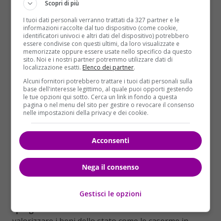
Scopri di più
Tra i provvedimenti figura anche
il taglio sulle
I tuoi dati personali verranno trattati da 327 partner e le
pensioni d’oro, valido dal 2019 per i prossimi
informazioni raccolte dal tuo dispositivo (come cookie,
identificatori univoci e altri dati del dispositivo) potrebbero
cinque anni e organizzato su 5 fasce
. La prima
essere condivise con questi ultimi, da loro visualizzate e
prevede un
taglio del 15%
l’anno (5 mila euro al
memorizzate oppure essere usate nello specifico da questo
sito. Noi e i nostri partner potremmo utilizzare dati di
mese) per i redditi che vanno dai 100 mila ai 130 mila
localizzazione esatti.
Elenco dei partner
.
euro lordi, e così via si procederà a scaglioni fino ad
Alcuni fornitori potrebbero trattare i tuoi dati personali sulla
arrivare al 40% per le pensioni superiori ai 500 mila
base dell'interesse legittimo, al quale puoi opporti gestendo
le tue opzioni qui sotto. Cerca un link in fondo a questa
euro. In questo modo ci sarà un
taglio del 25%
per
pagina o nel menu del sito per gestire o revocare il consenso
quelle comprese tra 130 mila e 200 mila, del 30% tra
nelle impostazioni della privacy e dei cookie.
200 mila e 350 mila e, infine, del 35% tra 350 e 500
mila euro. Sono escluse dal taglio le pensioni di
Acconsenti
invalidità.
VENDITA IMMOBILI
Nega il consenso
Il maxi emendamento prevede, inoltre, che dal 30
Gestisci le opzioni
aprile 2019 dovrà essere varato
il nuovo
“programma di dismissioni immobiliari”
che vuole
valorizzare i beni dello stato come le caserme in