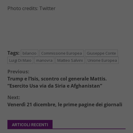
Photo credits: Twitter
Tags:
bilancio
Commissione Europea
Giuseppe Conte
Luigi Di Maio
manovra
Matteo Salvini
Unione Europea
Continue
Previous:
Trump e l’Isis, scontro col generale Mattis.
Reading
“Esercito Usa via da Siria e Afghanistan”
Next:
Venerdì 21 dicembre, le prime pagine dei giornali
ARTICOLI RECENTI