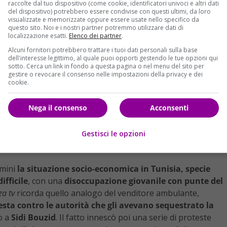
raccolte dal tuo dispositivo (come cookie, identificatori univoci e altri dati
del dispositivo) potrebbero essere condivise con questi ultimi, da loro
visualizzate e memorizzate oppure essere usate nello specifico da
questo sito. Noi e i nostri partner potremmo utilizzare dati di
localizzazione esatti.
Elenco dei partner
.
Alcuni fornitori potrebbero trattare i tuoi dati personali sulla base
dell'interesse legittimo, al quale puoi opporti gestendo le tue opzioni qui
sotto. Cerca un link in fondo a questa pagina o nel menu del sito per
gestire o revocare il consenso nelle impostazioni della privacy e dei
cookie.
Nega il consenso
Acconsenti
Gestisci le opzioni
omini
la situazione socio-economica in Tunisia, specie
ifficile
, con una
disoccupazione giovanile con punte del
za tv
ricorda quello analogo del venditore ambulante,
otesta contro le autorità che gli avevano sequestrato la
co a
Sidi Bouzid
. Il fatto innescò poi una serie di proteste