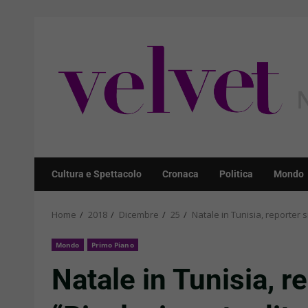
Skip
to
content
Cultura e Spettacolo
Cronaca
Politica
Mondo
Home
2018
Dicembre
25
Natale in Tunisia, reporter 
Mondo
Primo Piano
Natale in Tunisia, r