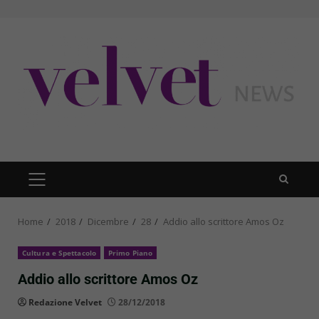
Skip
to
content
PRIMARY
MENU
Home
2018
Dicembre
28
Addio allo scrittore Amos Oz
Cultura e Spettacolo
Primo Piano
Addio allo scrittore Amos Oz
Redazione Velvet
28/12/2018