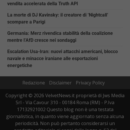
vendita accelerata della Truth API
La morte di DJ Kavinsky: il creatore di ‘Nightcall’
scompare a Parigi
Germania: Merz rivendica stabilità della coalizione
mentre l’AfD cresce nei sondaggi
Escalation Usa-Iran: nuovi attacchi americani, blocco
navale e minacce iraniane alle esportazioni
energetiche
Redazione
Disclaimer
Privacy Policy
Copyright © 2026 VelvetNews.it proprietà di Jws Media
Srl - Via Cavour 310 - 00184 Roma (RM) - P.Iva
17132921002 Questo blog non è una testata
giornalistica, in quanto viene aggiornato senza alcuna
periodicità. Non può pertanto considerarsi un