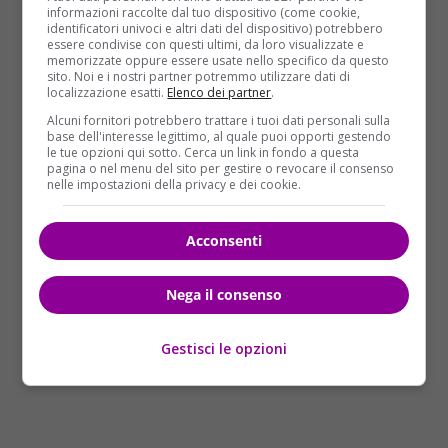
dello spirito”. Così il
Capo dello Stato israeliano
informazioni raccolte dal tuo dispositivo (come cookie,
Reuven Rivlin
ha commentato la scomparsa dello
identificatori univoci e altri dati del dispositivo) potrebbero
essere condivise con questi ultimi, da loro visualizzate e
scrittore Amos Oz. “Riposa in pace, caro Amos. Ci sei
memorizzate oppure essere usate nello specifico da questo
stato una cara compagnia”.
sito. Noi e i nostri partner potremmo utilizzare dati di
localizzazione esatti.
Elenco dei partner
.
Photo credits: Twitter
Alcuni fornitori potrebbero trattare i tuoi dati personali sulla
base dell'interesse legittimo, al quale puoi opporti gestendo
le tue opzioni qui sotto. Cerca un link in fondo a questa
pagina o nel menu del sito per gestire o revocare il consenso
nelle impostazioni della privacy e dei cookie.
Acconsenti
Nega il consenso
Gestisci le opzioni