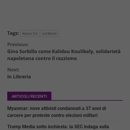
Tags:
Amos Oz
scrittore
Continue
Previous:
Gino Sorbillo come Kalidou Koulibaly, solidarietà
Reading
napoletana contro il razzismo
Next:
In Libreria
ARTICOLI RECENTI
Myanmar: nove attivisti condannati a 37 anni di
carcere per proteste contro elezioni militari
Trump Media sotto inchiesta: la SEC indaga sulla