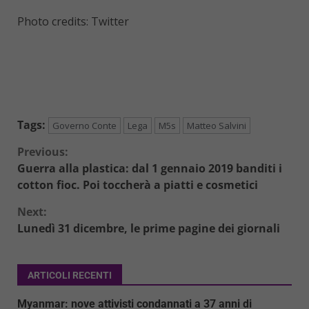
Photo credits: Twitter
Tags:
Governo Conte
Lega
M5s
Matteo Salvini
Continue
Previous:
Guerra alla plastica: dal 1 gennaio 2019 banditi i
Reading
cotton fioc. Poi toccherà a piatti e cosmetici
Next:
Lunedì 31 dicembre, le prime pagine dei giornali
ARTICOLI RECENTI
Myanmar: nove attivisti condannati a 37 anni di