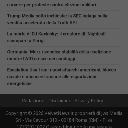
carcere per proteste contro elezioni militari
Trump Media sotto inchiesta: la SEC indaga sulla
vendita accelerata della Truth API
La morte di DJ Kavinsky: il creatore di ‘Nightcall’
scompare a Parigi
Germania: Merz rivendica stabilità della coalizione
mentre l’AfD cresce nei sondaggi
Escalation Usa-Iran: nuovi attacchi americani, blocco
navale e minacce iraniane alle esportazioni
energetiche
Redazione
Disclaimer
Privacy Policy
Copyright © 2026 VelvetNews.it proprietà di Jws Media
Srl - Via Cavour 310 - 00184 Roma (RM) - P.Iva
17132921002 Questo blog non è una testata