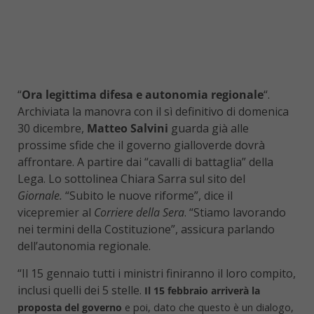
“
Ora legittima difesa e autonomia regionale
“.
Archiviata la manovra con il sì definitivo di domenica
30 dicembre,
Matteo Salvini
guarda già alle
prossime sfide che il governo gialloverde dovrà
affrontare. A partire dai “cavalli di battaglia” della
Lega. Lo sottolinea Chiara Sarra sul sito del
Giornale.
“Subito le nuove riforme”, dice il
vicepremier al
Corriere della Sera
. “Stiamo lavorando
nei termini della Costituzione”, assicura parlando
dell’autonomia regionale.
“Il 15 gennaio tutti i ministri finiranno il loro compito,
inclusi quelli dei 5 stelle.
Il 15 febbraio arriverà la
proposta del governo
e poi, dato che questo è un dialogo,