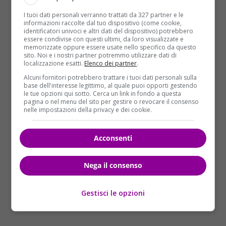
litigiosi. Fortunatamente nel 2018 gli italiani hanno
tanti modi di informarsi. Ma se uno avesse dovuto
I tuoi dati personali verranno trattati da 327 partner e le
informazioni raccolte dal tuo dispositivo (come cookie,
votare soltanto gli ospiti di Fabio Fazio, la Lega non
identificatori univoci e altri dati del dispositivo) potrebbero
sarebbe in Parlamento”.
Per quanto riguarda la
essere condivise con questi ultimi, da loro visualizzate e
memorizzate oppure essere usate nello specifico da questo
manovra economica
, Salvini si augura sia “l’ultima
sito. Noi e i nostri partner potremmo utilizzare dati di
con una lunga e complicata trattativa con Bruxelles”:
localizzazione esatti.
Elenco dei partner
.
“Spero che quel potere di veto sia superato”, ha
Alcuni fornitori potrebbero trattare i tuoi dati personali sulla
base dell'interesse legittimo, al quale puoi opporti gestendo
detto, “Ma non tutto il male vien per nuocere. Grazie
le tue opzioni qui sotto. Cerca un link in fondo a questa
ai tempi supplementari siamo riusciti a raddoppiare
pagina o nel menu del sito per gestire o revocare il consenso
nelle impostazioni della privacy e dei cookie.
il taglio dell’Imu sui capannoni, i 40 mila corsi per gli
insegnanti di sostegno e la pace fiscale”.
Acconsenti
Nega il consenso
Gestisci le opzioni