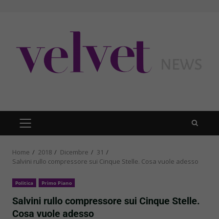
Skip
to
content
PRIMARY
MENU
Home
2018
Dicembre
31
Salvini rullo compressore sui Cinque Stelle. Cosa vuole adesso
Politica
Primo Piano
Salvini rullo compressore sui Cinque Stelle.
Cosa vuole adesso