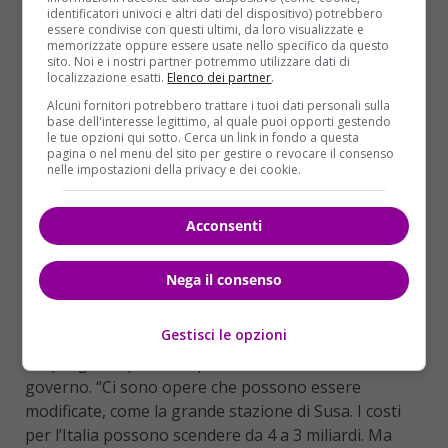
identificatori univoci e altri dati del dispositivo) potrebbero
essere condivise con questi ultimi, da loro visualizzate e
memorizzate oppure essere usate nello specifico da questo
sito. Noi e i nostri partner potremmo utilizzare dati di
localizzazione esatti.
Elenco dei partner
.
Alcuni fornitori potrebbero trattare i tuoi dati personali sulla
base dell'interesse legittimo, al quale puoi opporti gestendo
le tue opzioni qui sotto. Cerca un link in fondo a questa
pagina o nel menu del sito per gestire o revocare il consenso
nelle impostazioni della privacy e dei cookie.
Acconsenti
Nega il consenso
Gestisci le opzioni
All’alleato offre una possibile intesa.
La revisione
del progetto, par altro prevista dal contatto di
governo. “Ci sono opere che possono essere
modificate, come la grande stazione di Susa. I costi
per l’Italia possono scendere da 4 a 3 miliardi. Ma