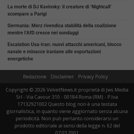
La morte di DJ Kavinsky: il creatore di ‘Nightcall’
scompare a Parigi
Germania: Merz rivendica stabilità della coalizione
mentre l’AfD cresce nei sondaggi
Escalation Usa-Iran: nuovi attacchi americani, blocco
navale e minacce iraniane alle esportazioni
energetiche
Redazione
Disclaimer
Privacy Policy
Copyright © 2026 VelvetNews.it proprietà di Jws Media
Srl - Via Cavour 310 - 00184 Roma (RM) - P.Iva
17132921002 Questo blog non è una testata
giornalistica, in quanto viene aggiornato senza alcuna
periodicità. Non può pertanto considerarsi un
prodotto editoriale ai sensi della legge n. 62 del
07.03.2001