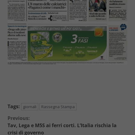
Tags:
giornali
Rassegna Stampa
Continue
Previous:
Tav, Lega e M5S ai ferri corti. L’Italia rischia la
Reading
crisi di governo