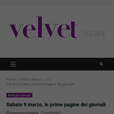
Skip
to
content
PRIMARY
MENU
Home
2019
Marzo
9
Sabato 9 marzo, le prime pagine dei giornali
Rassegna stampa
Sabato 9 marzo, le prime pagine dei giornali
Domenico Coviello
09/03/2019