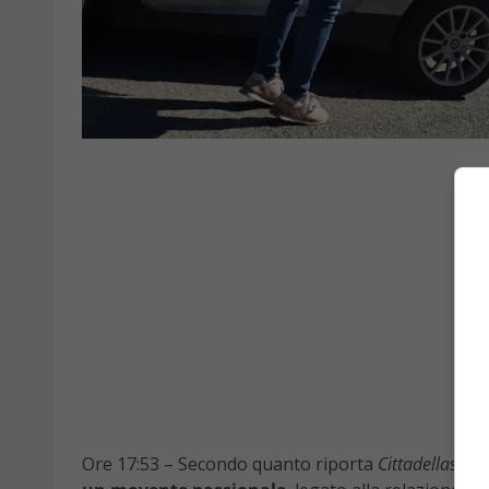
Ore 17:53 – Secondo quanto riporta
Cittadellaspez