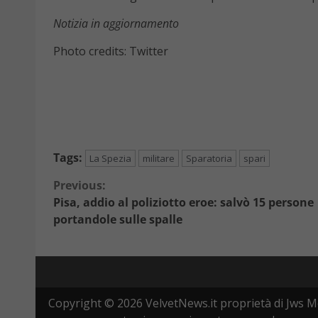
Notizia in aggiornamento
Photo credits: Twitter
Tags:
La Spezia
militare
Sparatoria
spari
Continue
Previous:
Pisa, addio al poliziotto eroe: salvò 15 persone
Reading
portandole sulle spalle
Copyright © 2026 VelvetNews.it proprietà di Jws Me