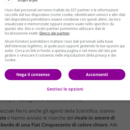
he la ex moglie avrebbe intrapreso con la vittima, Enzo
Scopri di più
 vittima, con la compagna e il figlio di lei, è stata
I tuoi dati personali verranno trattati da 327 partner e le informazioni
l’auto
. D’Aprile poi è stato investito e raggiunto da 3 colpi d
raccolte dal tuo dispositivo (come cookie, identificatori univoci e altri dati
del dispositivo) potrebbero essere condivise con questi ultimi, da loro
visualizzate e memorizzate oppure essere usate nello specifico da
questo sito. Noi e i nostri partner potremmo utilizzare dati di
o ai carabinieri: si è presentato lui stesso in caserma
,
localizzazione esatti.
Elenco dei partner
.
n Questura, dove è in corso l’interrogatorio. Secondo una
Alcuni fornitori potrebbero trattare i tuoi dati personali sulla base
figli, una ragazza e un ragazzo, quando è stato investito da
dell'interesse legittimo, al quale puoi opporti gestendo le tue opzioni qui
sotto. Cerca un link in fondo a questa pagina o nel menu del sito per
a estratto la pistola con la quale ha esploso un colpo contro
gestire o revocare il consenso nelle impostazioni della privacy e dei
cookie.
dell’omicidio
che è avvenuto oggi in Piazzale Ferro, intorno
Nega il consenso
Acconsenti
o, titolare della Trattoria Il Centro, di Cadimare, è stato
le testimonianze
a premere il grilletto sarebbe stato l’ex
Gestisci le opzioni
 posto insieme al figlio. Sia lei che il ragazzo hanno
tura per raccoglierne la testimonianza.
Piazzale Ferro anche gli agenti della Scientifica, stanno
ale
e hanno avviato le ricerche del
rivale in amore di
a bordo di una Fiat Cinquecento di colore chiaro
. Alle