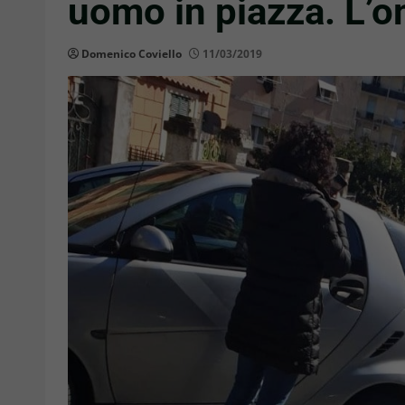
uomo in piazza. L’om
Domenico Coviello
11/03/2019