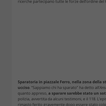
ricerche partecipano tutte le forze dell’ordine del t
Sparatoria in piazzale Ferro, nella zona della s
ucciso
. “Sappiamo chi ha sparato” ha detto all’
Ans
quanto appreso,
a sparare sarebbe stato un sott
polizia, avvertita da alcuni testimoni, e il 118. L’e
rimasto ferito gravemente dopo essere stato colpit