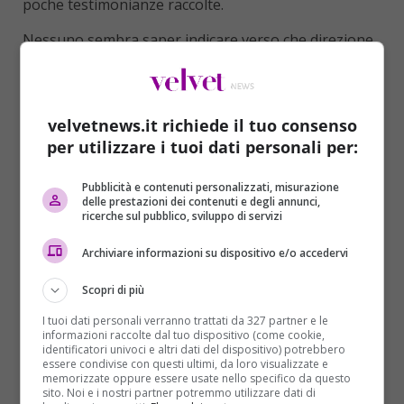
poche testimonianze raccolte.
Nessuno sembra saper indicare verso che direzione
sia fuggito. Tutto – hanno detto gli abitanti della
zona–”è successo troppo in fretta, solo quando la
donna ha iniziato a urlare ci siamo resi conto
velvetnews.it richiede il tuo consenso
dell’accaduto”. Secondo una prima ricostruzione dei
per utilizzare i tuoi dati personali per:
fatti, riportata online su
Repubblica
da Alessia
Candito,
l’uomo sapeva dove trovare l’ex
Pubblicità e contenuti personalizzati, misurazione
compagna e a che ora, l’ha aspettata e non
delle prestazioni dei contenuti e degli annunci,
appena l’ha vista non ha esitato un attimo
.
ricerche sul pubblico, sviluppo di servizi
Nonostante la donna si trovasse in una via
Archiviare informazioni su dispositivo e/o accedervi
semicentrale e trafficata, nei pressi del liceo
artistico
, uno dei più frequentati della città.
Scopri di più
In pochi istanti ha aperto la portiera, le ha
I tuoi dati personali verranno trattati da 327 partner e le
lanciato addosso del liquido infiammabile, e le ha
informazioni raccolte dal tuo dispositivo (come cookie,
identificatori univoci e altri dati del dispositivo) potrebbero
dato fuoco.
Un’azione della durata di pochi secondi,
essere condivise con questi ultimi, da loro visualizzate e
probabilmente progettata nei dettagli. Dopo aver
memorizzate oppure essere usate nello specifico da questo
sito. Noi e i nostri partner potremmo utilizzare dati di
appiccato il fuoco si è allontanato in fretta a bordo