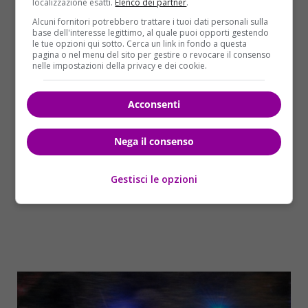
localizzazione esatti.
Elenco dei partner
.
della sua auto, una Hyundai i30 di colore grigio scuro
Alcuni fornitori potrebbero trattare i tuoi dati personali sulla
targata FF685FW, fra le urla della donna e quella dei
base dell'interesse legittimo, al quale puoi opporti gestendo
le tue opzioni qui sotto. Cerca un link in fondo a questa
passanti attoniti.
pagina o nel menu del sito per gestire o revocare il consenso
nelle impostazioni della privacy e dei cookie.
Acconsenti
Nega il consenso
Gestisci le opzioni