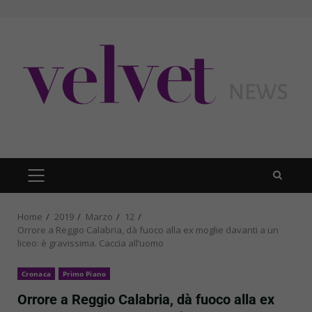
Skip
to
content
PRIMARY
MENU
Home
2019
Marzo
12
Orrore a Reggio Calabria, dà fuoco alla ex moglie davanti a un
liceo: è gravissima. Caccia all’uomo
Cronaca
Primo Piano
Orrore a Reggio Calabria, dà fuoco alla ex