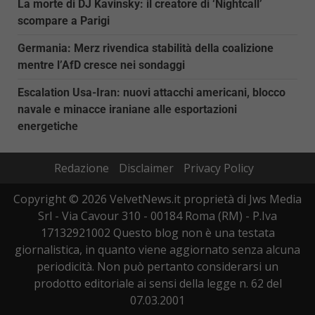
La morte di DJ Kavinsky: il creatore di ‘Nightcall’
scompare a Parigi
Germania: Merz rivendica stabilità della coalizione
mentre l’AfD cresce nei sondaggi
Escalation Usa-Iran: nuovi attacchi americani, blocco
navale e minacce iraniane alle esportazioni
energetiche
Redazione
Disclaimer
Privacy Policy
Copyright © 2026 VelvetNews.it proprietà di Jws Media
Srl - Via Cavour 310 - 00184 Roma (RM) - P.Iva
17132921002 Questo blog non è una testata
giornalistica, in quanto viene aggiornato senza alcuna
periodicità. Non può pertanto considerarsi un
prodotto editoriale ai sensi della legge n. 62 del
07.03.2001