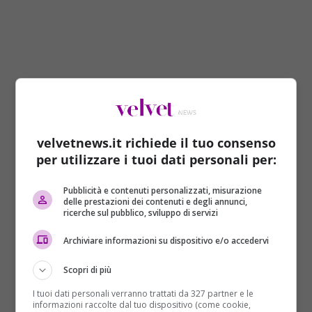
Maria De Filippi, dove vive la
velvetnews.it richiede il tuo consenso
conduttrice?
per utilizzare i tuoi dati personali per:
Il famoso giornalista romano si è spento di recente
Pubblicità e contenuti personalizzati, misurazione
delle prestazioni dei contenuti e degli annunci,
lasciando un vuoto incolmabile, soprattutto per le
ricerche sul pubblico, sviluppo di servizi
persone a lui più care. La sua scomparsa ha infatti
cambiato radicalmente la quotidianità della
Archiviare informazioni su dispositivo e/o accedervi
conduttrice che, dal
24 febbraio 2023
deve fare i
conti con la sua assenza.
Scopri di più
I tuoi dati personali verranno trattati da 327 partner e le
La De Filippi è circondata dal sostegno dei suoi cari
informazioni raccolte dal tuo dispositivo (come cookie,