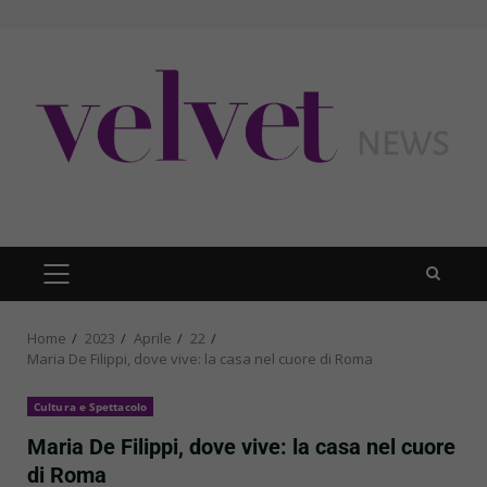
Skip
to
content
PRIMARY
MENU
Home
2023
Aprile
22
Maria De Filippi, dove vive: la casa nel cuore di Roma
Cultura e Spettacolo
Maria De Filippi, dove vive: la casa nel cuore
di Roma