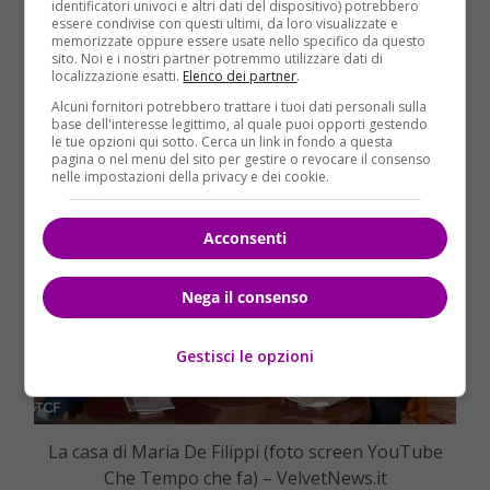
ma è inevitabile che senta forte la mancanza di
identificatori univoci e altri dati del dispositivo) potrebbero
essere condivise con questi ultimi, da loro visualizzate e
Maurizio. Ma dove vive dunque Maria in seguito al
memorizzate oppure essere usate nello specifico da questo
grave lutto? Stando a quel che si apprende, la
sito. Noi e i nostri partner potremmo utilizzare dati di
localizzazione esatti.
Elenco dei partner
.
padrona di casa di Uomini e Donne risiede nella
stessa
casa
con cui ha vissuto con Costanzo.
Alcuni fornitori potrebbero trattare i tuoi dati personali sulla
base dell'interesse legittimo, al quale puoi opporti gestendo
le tue opzioni qui sotto. Cerca un link in fondo a questa
pagina o nel menu del sito per gestire o revocare il consenso
nelle impostazioni della privacy e dei cookie.
Acconsenti
Nega il consenso
Gestisci le opzioni
La casa di Maria De Filippi (foto screen YouTube
Che Tempo che fa) – VelvetNews.it